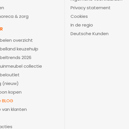
en
Privacy statement
 horeca & zorg
Cookies
In de regio
IR
Deutsche Kunden
belen overzicht
belland keuzehulp
beltrends 2026
uinmeubel collectie
beloutlet
 (nieuw)
bon kopen
ie BLOG
e van klanten
acties