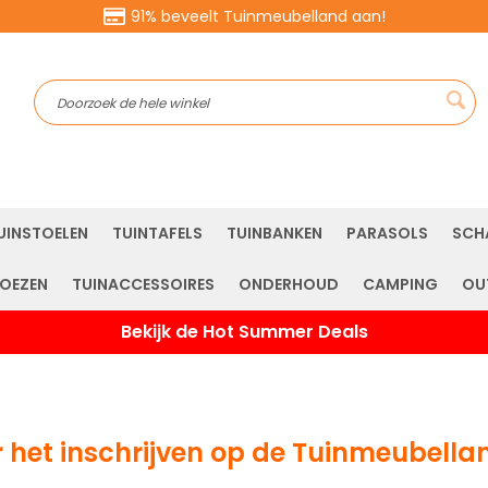
91% beveelt Tuinmeubelland aan!
Sea
UINSTOELEN
TUINTAFELS
TUINBANKEN
PARASOLS
SCH
OEZEN
TUINACCESSOIRES
ONDERHOUD
CAMPING
OU
Bekijk de Hot Summer Deals
 het inschrijven op de Tuinmeubella