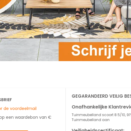
GEGARANDEERD VEILIG BE
SBRIEF
Onafhankelijke Klantrev
oor de voordeelmail
Tuinmeubelland scoort 8.5/10, 91
 op een waardebon van €
Tuinmeubelland aan
Veiligheidscertificaat: