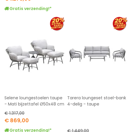
Price
Gratis verzending!*
Selene loungestoelen taupe
Tarera loungeset stoel-bank
- Mati bijzettafel Ø50x48 cm
4-delig - taupe
€ 1.317,00
Special
€ 869,00
Price
Gratis verzending!*
€ 1.449,00