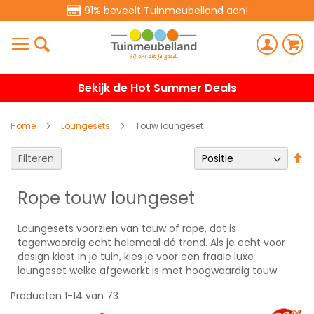
91% beveelt Tuinmeubelland aan!
Bekijk de Hot Summer Deals
Home
Loungesets
Touw loungeset
V
Filteren
h
na
Rope touw loungeset
la
so
Loungesets voorzien van touw of rope, dat is
tegenwoordig echt helemaal dé trend. Als je echt voor
design kiest in je tuin, kies je voor een fraaie luxe
loungeset welke afgewerkt is met hoogwaardig touw.
Producten
1
-
14
van
73