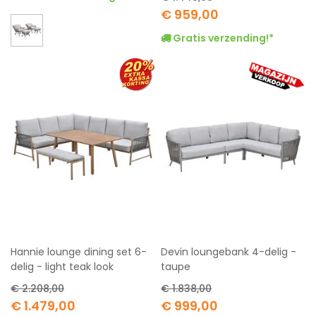
Special
€ 959,00
Price
Gratis verzending!*
Hannie lounge dining set 6-
Devin loungebank 4-delig -
delig - light teak look
taupe
€ 2.208,00
€ 1.838,00
Special
Special
€ 1.479,00
€ 999,00
Price
Price