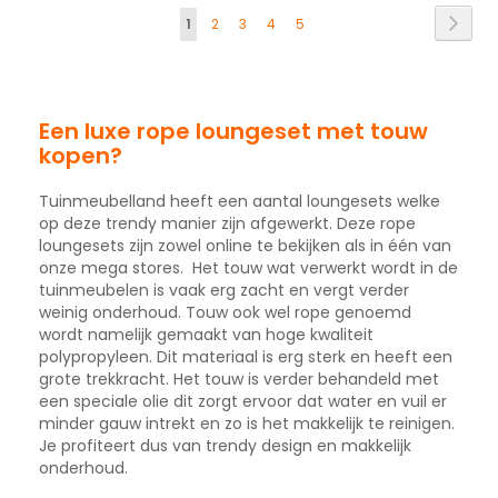
Pagina
Pagi
Volg
U
Pagina
Pagina
Pagina
Pagina
1
2
3
4
5
lees
momenteel
pagina
Een luxe rope loungeset met touw
kopen?
Tuinmeubelland heeft een aantal loungesets welke
op deze trendy manier zijn afgewerkt. Deze rope
loungesets zijn zowel online te bekijken als in één van
onze mega stores. Het touw wat verwerkt wordt in de
tuinmeubelen is vaak erg zacht en vergt verder
weinig onderhoud. Touw ook wel rope genoemd
wordt namelijk gemaakt van hoge kwaliteit
polypropyleen. Dit materiaal is erg sterk en heeft een
grote trekkracht. Het touw is verder behandeld met
een speciale olie dit zorgt ervoor dat water en vuil er
minder gauw intrekt en zo is het makkelijk te reinigen.
Je profiteert dus van trendy design en makkelijk
onderhoud.