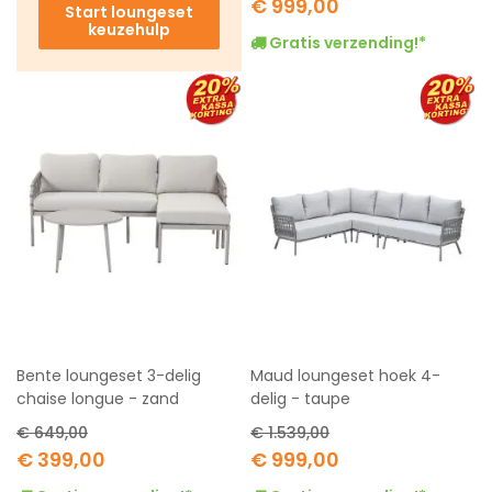
€ 999,00
Start loungeset
Price
keuzehulp
Gratis verzending!*
Bente loungeset 3-delig
Maud loungeset hoek 4-
chaise longue - zand
delig - taupe
€ 649,00
€ 1.539,00
Special
Special
€ 399,00
€ 999,00
Price
Price