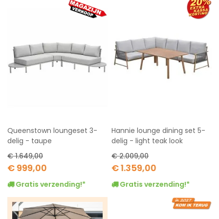
Queenstown loungeset 3-
Hannie lounge dining set 5-
delig - taupe
delig - light teak look
€ 1.649,00
€ 2.009,00
Special
Special
€ 999,00
€ 1.359,00
Price
Price
Gratis verzending!*
Gratis verzending!*