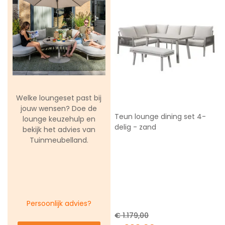
Welke loungeset past bij
jouw wensen? Doe de
Teun lounge dining set 4-
lounge keuzehulp en
delig - zand
bekijk het advies van
Tuinmeubelland.
Persoonlijk advies?
€ 1.179,00
Special