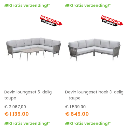
Gratis verzending!*
Gratis verzending!*
Devin loungeset 5-delig -
Devin loungeset hoek 3-delig
taupe
- taupe
€ 2.067,00
€ 1.539,00
Special
Special
€ 1.139,00
€ 849,00
Price
Price
Gratis verzending!*
Gratis verzending!*