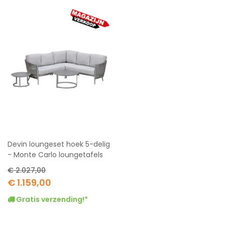
Devin loungeset hoek 5-delig
- Monte Carlo loungetafels
€ 2.027,00
Special
€ 1.159,00
Price
Gratis verzending!*