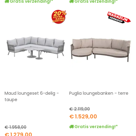
Gratis verzending!*
Gratis verzending!*
Maud loungeset 6-delig -
Puglia loungebanken - terre
taupe
€ 2.119,00
Special
€ 1.529,00
Price
Gratis verzending!*
€ 1.958,00
Special
€ 1.279,00