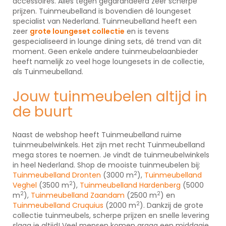
accessoires. Alles tegen gegarandeerd zeer scherpe
prijzen. Tuinmeubelland is bovendien dé loungeset
specialist van Nederland. Tuinmeubelland heeft een
zeer
grote loungeset collectie
en is tevens
gespecialiseerd in lounge dining sets, dé trend van dit
moment. Geen enkele andere tuinmeubelaanbieder
heeft namelijk zo veel hoge loungesets in de collectie,
als Tuinmeubelland.
Jouw tuinmeubelen altijd in
de buurt
Naast de webshop heeft Tuinmeubelland ruime
tuinmeubelwinkels. Het zijn met recht Tuinmeubelland
mega stores te noemen. Je vindt de tuinmeubelwinkels
in heel Nederland. Shop de mooiste tuinmeubelen bij:
2
Tuinmeubelland Dronten
(3000 m
),
Tuinmeubelland
2
Veghel
(3500 m
),
Tuinmeubelland Hardenberg
(5000
2
2
m
),
Tuinmeubelland Zaandam
(2500 m
) en
2
Tuinmeubelland Cruquius
(2000 m
). Dankzij de grote
collectie tuinmeubels, scherpe prijzen en snelle levering
slaag je altijd! Veel mensen komen graag een middagje