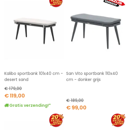
Kalibo sportbank 101x40 cm -
San Vito sportbank 110x40
desert sand
cm - donker grijs
€ 179,00
Special
€ 119,00
Price
€ 189,00
Gratis verzending!*
Special
€ 99,00
Price