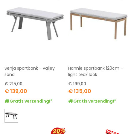
Senja sportbank - valley
Hannie sportbank 120cm -
sand
light teak look
€ 215,00
€ 199,00
Special
Special
€ 139,00
€ 135,00
Price
Price
Gratis verzending!*
Gratis verzending!*