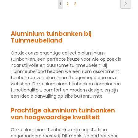
Pagina
Pagi
Volg
U
Pagina
Pagina
1
2
3
lees
momenteel
pagina
Aluminium tuinbanken bij
Tuinmeubelland
Ontdek onze prachtige collectie aluminium
tuinbanken, een perfecte keuze voor wie op zoek is
naar stijlvolle en duurzame tuinmeubelen. Bij
Tuinmeubelland hebben we een ruim assortiment
tuinbanken van aluminium toegevoegd aan onze
webshop. Deze aluminium tuinbanken combineren
functionaliteit, comfort en modern design, en zijn
een ideale aanvulling op elke buitenruimte.
Prachtige aluminium tuinbanken
van hoogwaardige kwaliteit
Onze aluminium tuinbanken zijn erg sterk en
gegarandeerd roestvrij. Dit maakt ze perfect voor