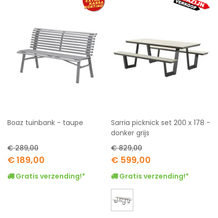
Boaz tuinbank - taupe
Sarria picknick set 200 x 178 -
donker grijs
€ 289,00
€ 829,00
Special
Special
€ 189,00
€ 599,00
Price
Price
Gratis verzending!*
Gratis verzending!*