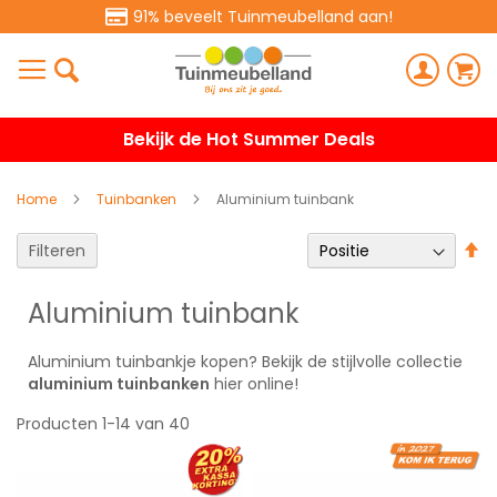
91% beveelt Tuinmeubelland aan!
Bekijk de Hot Summer Deals
Home
Tuinbanken
Aluminium tuinbank
V
Filteren
h
na
Aluminium tuinbank
la
so
Aluminium tuinbankje kopen? Bekijk de stijlvolle collectie
aluminium tuinbanken
hier online!
Producten
1
-
14
van
40