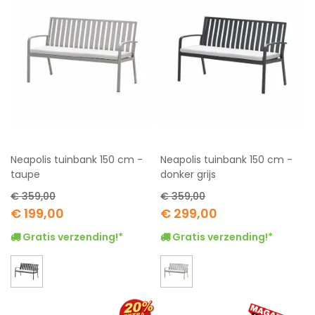
Neapolis tuinbank 150 cm -
Neapolis tuinbank 150 cm -
taupe
donker grijs
€ 359,00
€ 359,00
Special
Special
€ 199,00
€ 299,00
Price
Price
Gratis verzending!*
Gratis verzending!*