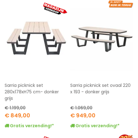
Sarria picknick set
Sarria picknick set ovaal 220
280x178xH75 cm- donker
x 193 - donker grijs
grijs
€ 1.199,00
€ 1.069,00
Special
Special
€ 849,00
€ 949,00
Price
Price
Gratis verzending!*
Gratis verzending!*