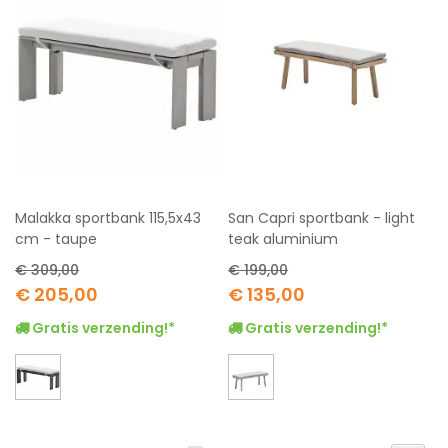
Malakka sportbank 115,5x43
San Capri sportbank - light
cm - taupe
teak aluminium
€ 309,00
€ 199,00
Special
Special
€ 205,00
€ 135,00
Price
Price
Gratis verzending!*
Gratis verzending!*