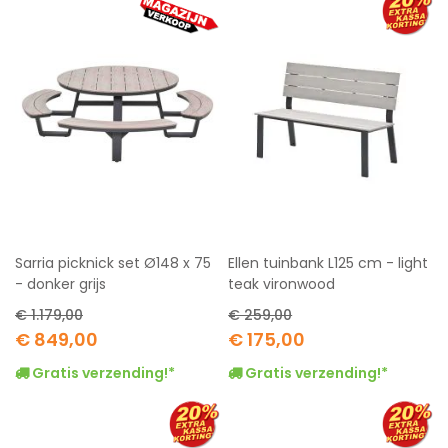
Sarria picknick set Ø148 x 75
Ellen tuinbank L125 cm - light
- donker grijs
teak vironwood
€ 1.179,00
€ 259,00
Special
Special
€ 849,00
€ 175,00
Price
Price
Gratis verzending!*
Gratis verzending!*