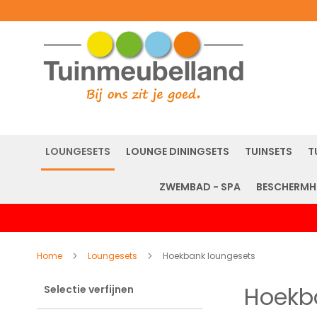
LOUNGESETS
LOUNGE DININGSETS
TUINSETS
T
ZWEMBAD - SPA
BESCHERMH
Home
Loungesets
Hoekbank loungesets
Hoekb
Selectie verfijnen