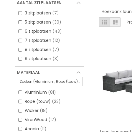
AANTAL ZITPLAATSEN
Hoekbank lounge
3 zitplaatsen
7
Tonen
Foto-
Lijst
5 zitplaatsen
30
Pr
tabel
als
6 zitplaatsen
43
7 zitplaatsen
12
8 zitplaatsen
7
9 zitplaatsen
3
MATERIAAL
Aluminium
81
Rope (touw)
23
Wicker
18
VironWood
17
Acacia
11
Lyon loungeset