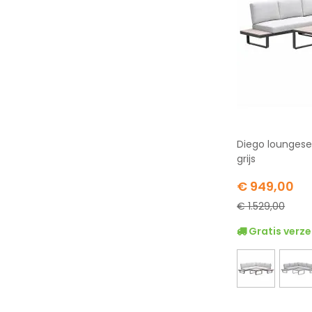
Diego loungese
grijs
Special
€ 949,00
Price
€ 1.529,00
Gratis verze