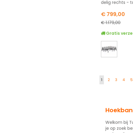
delig rechts - 
Special
€ 799,00
Price
€ 1.179,00
Gratis verze
Pagina
U lees momentee
Pagina
Pagina
Pagi
P
1
2
3
4
5
Hoekban
Welkom bij T
je op zoek b