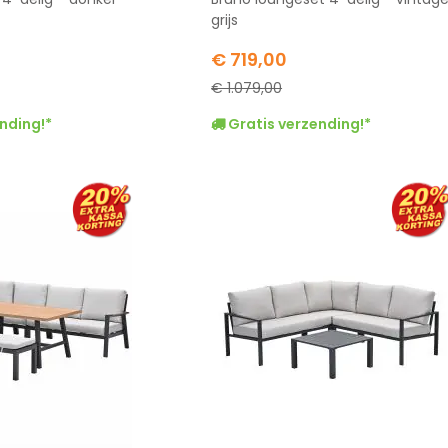
grijs
Special
€ 719,00
Price
€ 1.079,00
nding!*
Gratis verzending!*