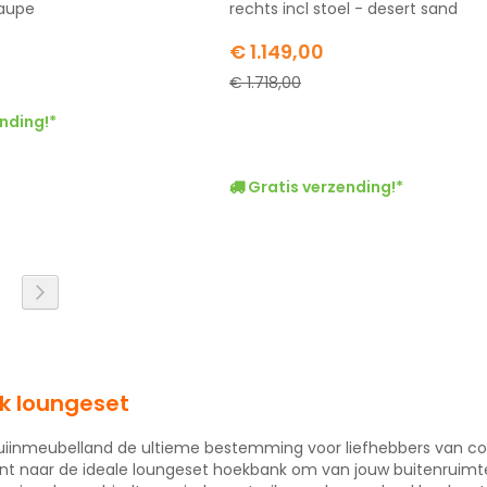
taupe
rechts incl stoel - desert sand
Special
€ 1.149,00
Price
€ 1.718,00
nding!*
Gratis verzending!*
l pagina
na
agina
Pagina
Volgende
k loungeset
uiinmeubelland de ultieme bestemming voor liefhebbers van comfo
ent naar de ideale loungeset hoekbank om van jouw buitenruimt