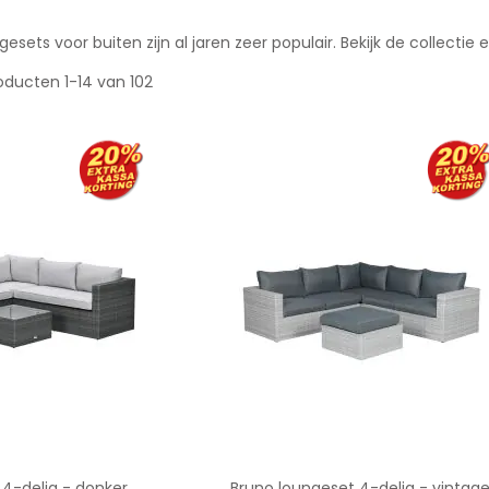
sets voor buiten zijn al jaren zeer populair. Bekijk de collectie 
oducten
1
-
14
van
102
 4-delig - donker
Bruno loungeset 4-delig - vintag