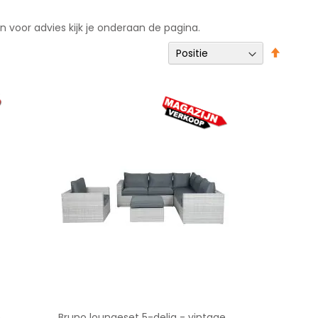
en voor advies kijk je onderaan de pagina.
Van
hoog
naar
laag
sortere
e
Bruno loungeset 5-delig - vintage