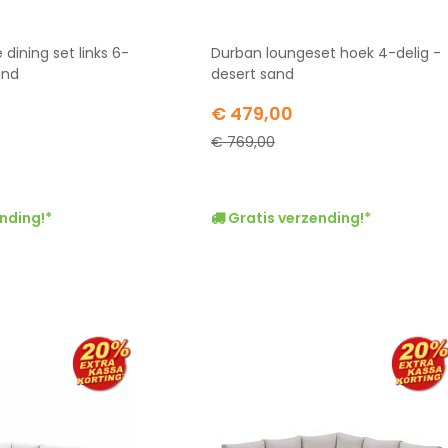
 dining set links 6-
Durban loungeset hoek 4-delig -
and
desert sand
Special
€ 479,00
Price
€ 769,00
nding!*
Gratis verzending!*