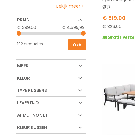
Bekijk meer
grijs
Special
€ 519,00
PRIJS
Price
€ 829,00
€ 399,00
€ 4.595,99
Gratis verze
102 producten
Oké
MERK
KLEUR
TYPE KUSSENS
LEVERTIJD
AFMETING SET
KLEUR KUSSEN