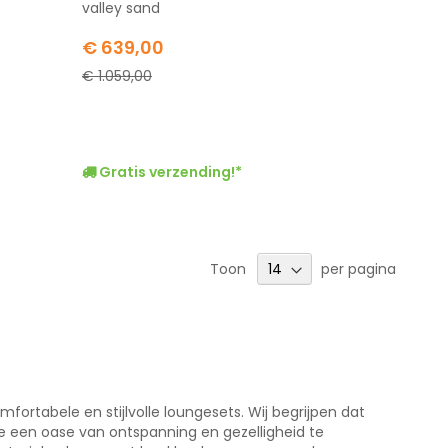
valley sand
Special
€ 639,00
Price
€ 1.059,00
Gratis verzending!*
Toon
per pagina
rtabele en stijlvolle loungesets. Wij begrijpen dat
e een oase van ontspanning en gezelligheid te