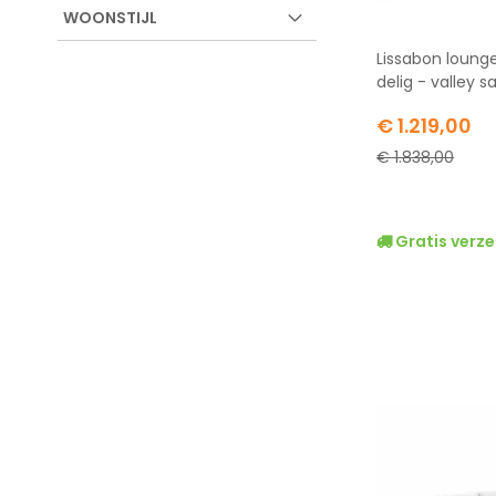
WOONSTIJL
Lissabon lounge
delig - valley s
Special
€ 1.219,00
Price
€ 1.838,00
Gratis verze