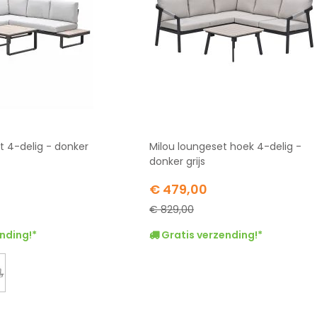
t 4-delig - donker
Milou loungeset hoek 4-delig -
donker grijs
Special
€ 479,00
Price
€ 829,00
nding!*
Gratis verzending!*