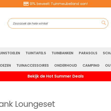
91% beveelt Tuinmeubelland aan!
Sea
UINSTOELEN
TUINTAFELS
TUINBANKEN
PARASOLS
SCH
OEZEN
TUINACCESSOIRES
ONDERHOUD
CAMPING
OU
Bekijk de Hot Summer Deals
ank Loungeset