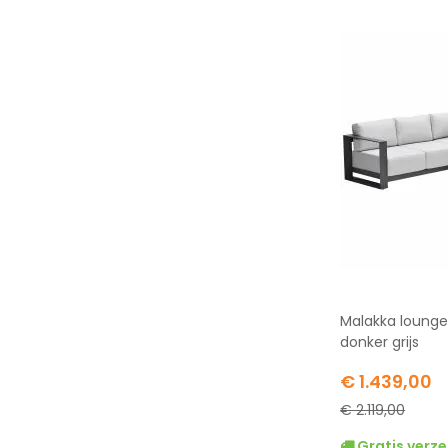
Malakka lounge
donker grijs
Special
€ 1.439,00
Price
€ 2.119,00
Gratis verze