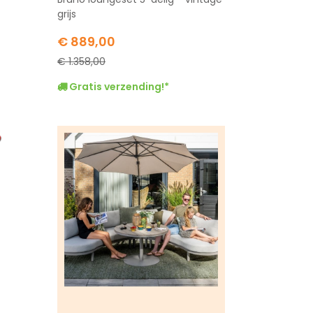
grijs
Special
€ 889,00
Price
€ 1.358,00
Gratis verzending!*