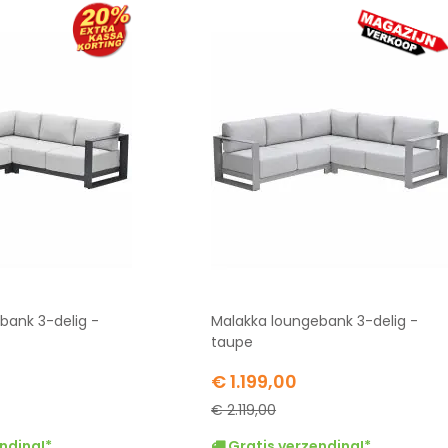
bank 3-delig -
Malakka loungebank 3-delig -
taupe
Special
€ 1.199,00
Price
€ 2.119,00
nding!*
Gratis verzending!*