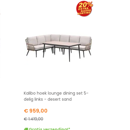
Kalibo hoek lounge dining set 5-
delig links - desert sand
Special
€ 959,00
Price
€ 1.419,00
Gratis verzending!*