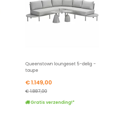
Queenstown loungeset 5-delig -
taupe
Special
€ 1.149,00
Price
€ 1.887,00
Gratis verzending!*