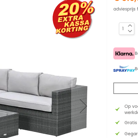
adviesprijs 
B
B
Op vo
werkda
Gratis
Gegar