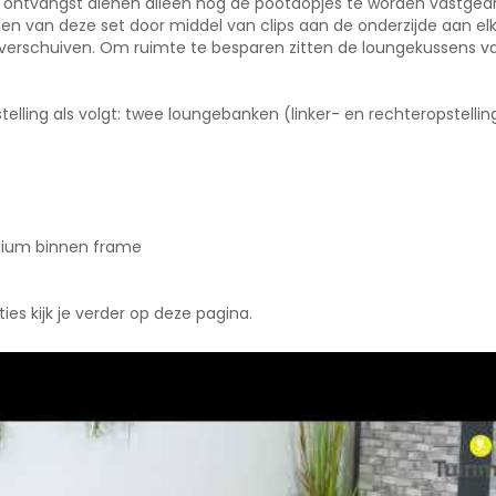
 ontvangst dienen alleen nog de pootdopjes te worden vastgedra
n van deze set door middel van clips aan de onderzijde aan elka
erschuiven. Om ruimte te besparen zitten de loungekussens van
stelling als volgt: twee loungebanken (linker- en rechteropstelli
inium binnen frame
es kijk je verder op deze pagina.