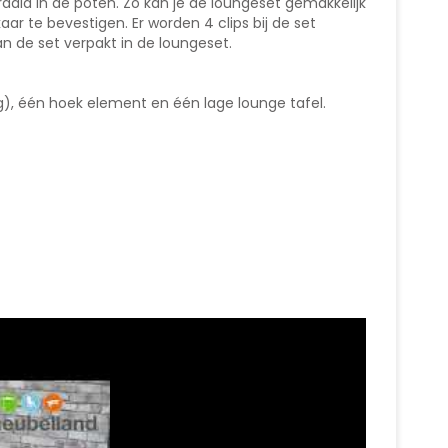
aid in de poten. Zo kan je de loungeset gemakkelijk
ar te bevestigen. Er worden 4 clips bij de set
 de set verpakt in de loungeset.
ng), één hoek element en één lage lounge tafel.