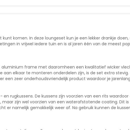
st kunt komen. In deze loungeset kun je een lekker drankje doen,
ingen in vrijwel iedere tuin en is al jaren één van de meest popu
g aluminium frame met daaromheen een kwalitatief wicker vlec
 aan elkaar te monteren onderdelen zijn, is de set extra stevig.
ker een zeer onderhoudsvriendelijk product waardoor je jarenlan
zit- en rugkussens. De kussens zijn voorzien van een rits waard
 maar zijn wel voorzien van een waterafstotende coating. Dit is v
ht er namelijk gemakkelijk weer af. Na gebruik kunnen de kuss