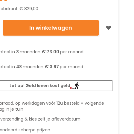
fabrikant
€ 829,00
In winkelwagen
etaal in
3
maanden
€173.00
per maand
etaal in
48
maanden
€13.67
per maand
Let op! Geld lenen kost geld
orraad, op werkdagen vóór 12u besteld = volgende
g in je tuin
 verzending & kies zelf je afleverdatum
andeerd scherpe prijzen