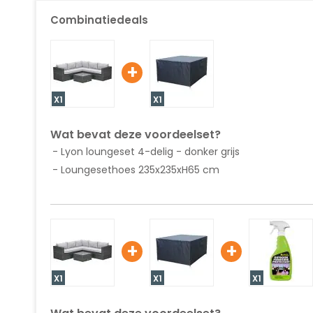
van
de
Combinatiedeals
afbeeldingen-
gallerij
+
X1
X1
Wat bevat deze voordeelset?
Lyon loungeset 4-delig - donker grijs
Loungesethoes 235x235xH65 cm
+
+
X1
X1
X1