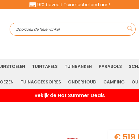
91% beveelt Tuinmeubelland aan!
Sea
UINSTOELEN
TUINTAFELS
TUINBANKEN
PARASOLS
SCH
OEZEN
TUINACCESSOIRES
ONDERHOUD
CAMPING
OU
Bekijk de Hot Summer Deals
€ 519