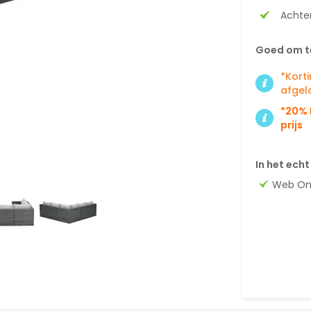
Achter
Goed om t
*Kort
afgel
*20% 
prijs
In het echt
Web On