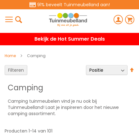
91% beveelt Tuinmeubelland aan!
Bekijk de Hot Summer Deals
Home
Camping
V
Filteren
h
na
Camping
la
so
Camping tuinmeubelen vind je nu ook bij
Tuinmeubelland! Laat je inspireren door het nieuwe
camping assortiment.
Producten
1
-
14
van
101