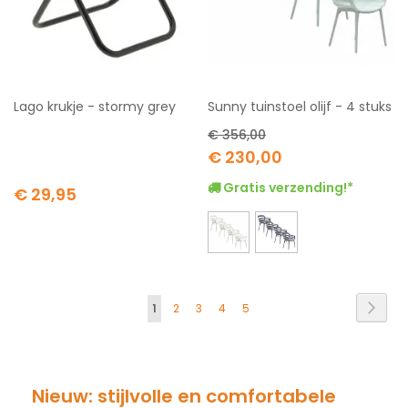
Lago krukje - stormy grey
Sunny tuinstoel olijf - 4 stuks
€ 356,00
Special
€ 230,00
Price
Gratis verzending!*
€ 29,95
Pagina
Pagi
Volg
U
Pagina
Pagina
Pagina
Pagina
1
2
3
4
5
lees
momenteel
pagina
Nieuw: stijlvolle en comfortabele