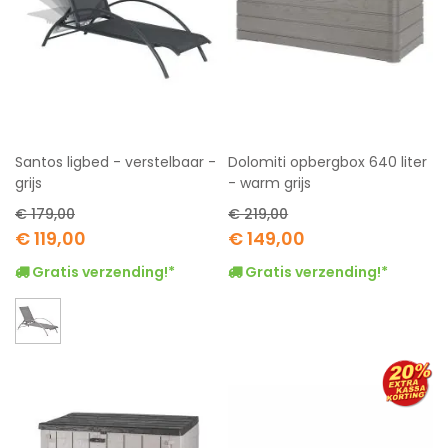
Santos ligbed - verstelbaar -
Dolomiti opbergbox 640 liter
grijs
- warm grijs
€ 179,00
€ 219,00
Special
Special
€ 119,00
€ 149,00
Price
Price
Gratis verzending!*
Gratis verzending!*