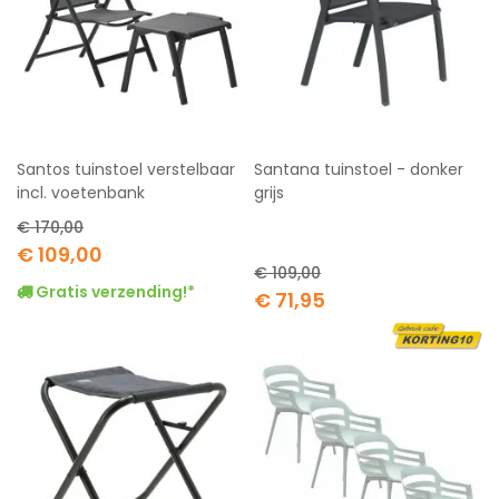
Santos tuinstoel verstelbaar
Santana tuinstoel - donker
incl. voetenbank
grijs
€ 170,00
Special
€ 109,00
Price
€ 109,00
Gratis verzending!*
Special
€ 71,95
Price