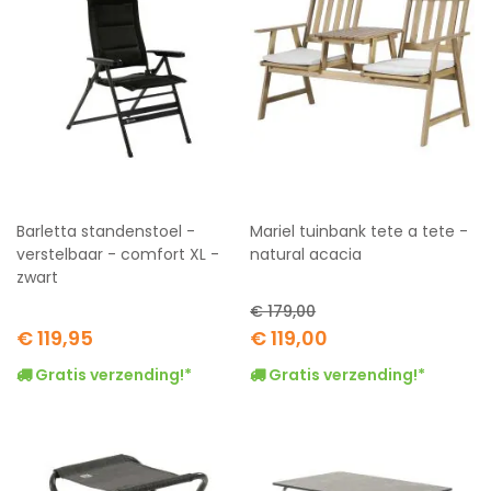
Barletta standenstoel -
Mariel tuinbank tete a tete -
verstelbaar - comfort XL -
natural acacia
zwart
€ 179,00
Special
€ 119,95
€ 119,00
Price
Gratis verzending!*
Gratis verzending!*