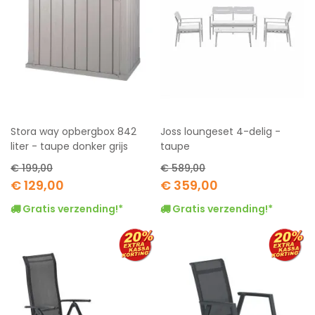
Stora way opbergbox 842
Joss loungeset 4-delig -
liter - taupe donker grijs
taupe
€ 199,00
€ 589,00
Special
Special
€ 129,00
€ 359,00
Price
Price
Gratis verzending!*
Gratis verzending!*