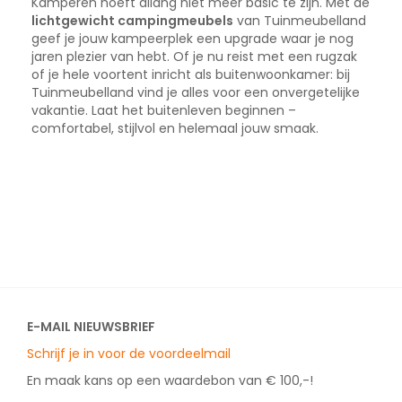
Kamperen hoeft allang niet meer basic te zijn. Met de
lichtgewicht campingmeubels
van Tuinmeubelland
geef je jouw kampeerplek een upgrade waar je nog
jaren plezier van hebt. Of je nu reist met een rugzak
of je hele voortent inricht als buitenwoonkamer: bij
Tuinmeubelland vind je alles voor een onvergetelijke
vakantie. Laat het buitenleven beginnen –
comfortabel, stijlvol en helemaal jouw smaak.
E-MAIL NIEUWSBRIEF
Schrijf je in voor de voordeelmail
En maak kans op een waardebon van € 100,-!