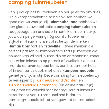
camping tuinmeubelen
Ben jij dol op het buitenleven en hou je ervan om alles
uit je kampeervakantie te halen? Dan hebben we
goed nieuws voor je! Bij
Tuinmeubelland
hebben we
een gloednieuwe collectie
camping tuinmeubelen
toegevoegd aan ons assortiment. Hiermee maak je
jouw campingervaring nóg comfortabeler én
stijlvoller. Nieuw in onze collectie zijn de merken
Human Comfort
en
Travellife
– twee merken die
perfect passen bij kampeerders zoals jij: mensen die
houden van vrijheid, buiten zijn en ontspanning, maar
niet willen inleveren op gemak of kwaliteit. Of je nu
met de caravan op pad bent, een buscamper hebt
of in een tent slaapt: met onze
kampeermeubels
geniet je altijd in stijl. Deze camping tuinmeubelen zijn
te verkrijgen bij
Tuinmeubelland Dronten
en
Tuinmeubelland Hardenberg
(en online natuurlijk).
Het grootste verschil met het reguliere tuinmeubel
assortiment van Tuinmeubelland is dat de
campingmeubels lichter van gewicht en materiaal
zijn.