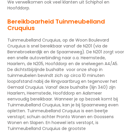
We verwelkomen ook veel klanten uit Schiphol en
Hoofddorp.
Bereikbaarheid Tuinmeubelland
Cruquius
Tuinmeubelland Cruquius, op de Woon Boulevard
Cruquius is snel bereikbaar vanaf de N201 (via de
Bennebroekerdijk en de Spaarneweg). De N201 zorgt voor
een snelle autoverbinding naar o.a. Heemstede,
Haarlem, de N205, Hoofddorp en de snelwegen A4/A5.
De dichtstbijzijnde bushalte voor onze shop in
tuinmeubelen bevindt zich op circa 10 minuten
loopafstand nabij de Ringvaartbrug en tegenover het
Gemaal Cruquius. Vanaf deze bushalte (lijn 340) zijn
Haarlem, Heemstede, Hoofddorp en Aalsmeer
eenvoudig bereikbaar. Wanneer je op bezoek komt bij
Tuinmeubelland Cruquius, kan je bij Spaarneweg even
opletten. Tuinmeubelland Cruquius is een beetje
verstopt; schuin achter Pronto Wonen en Goossens
Wonen en Slapen. En hoewel iets verstopt, is
Tuinmeubelland Cruquius de grootste