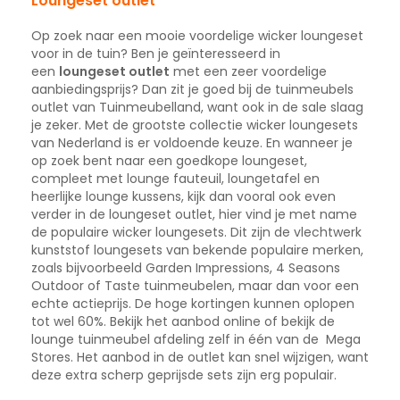
Loungeset outlet
Op zoek naar een mooie voordelige wicker loungeset
voor in de tuin? Ben je geïnteresseerd in
een
loungeset outlet
met een zeer voordelige
aanbiedingsprijs? Dan zit je goed bij de tuinmeubels
outlet van Tuinmeubelland, want ook in de sale slaag
je zeker. Met de grootste collectie wicker loungesets
van Nederland is er voldoende keuze. En wanneer je
op zoek bent naar een goedkope loungeset,
compleet met lounge fauteuil, loungetafel en
heerlijke lounge kussens, kijk dan vooral ook even
verder in de loungeset outlet, hier vind je met name
de populaire wicker loungesets. Dit zijn de vlechtwerk
kunststof loungesets van bekende populaire merken,
zoals bijvoorbeeld Garden Impressions, 4 Seasons
Outdoor of Taste tuinmeubelen, maar dan voor een
echte actieprijs. De hoge kortingen kunnen oplopen
tot wel 60%. Bekijk het aanbod online of bekijk de
lounge tuinmeubel afdeling zelf in één van de Mega
Stores. Het aanbod in de outlet kan snel wijzigen, want
deze extra scherp geprijsde sets zijn erg populair.