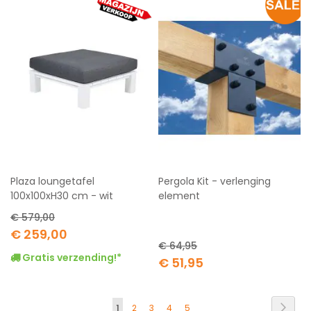
Plaza loungetafel
Pergola Kit - verlenging
100x100xH30 cm - wit
element
€ 579,00
Special
€ 259,00
Price
€ 64,95
Gratis verzending!*
Special
€ 51,95
Price
Pagina
Pagi
Volg
U
Pagina
Pagina
Pagina
Pagina
1
2
3
4
5