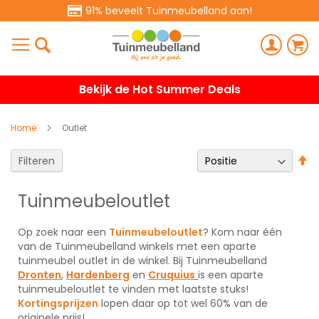
91% beveelt Tuinmeubelland aan!
Bekijk de Hot Summer Deals
Home
Outlet
V
Filteren
h
na
Tuinmeubeloutlet
la
so
Op zoek naar een
Tuinmeubeloutlet
? Kom naar één
van de Tuinmeubelland winkels met een aparte
tuinmeubel outlet in de winkel. Bij Tuinmeubelland
Dronten
,
Hardenberg
en
Cruquius
is een aparte
tuinmeubeloutlet te vinden met laatste stuks!
Kortingsprijzen
lopen daar op tot wel 60% van de
originele prijs!