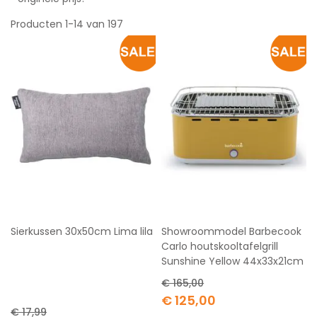
Producten
1
-
14
van
197
Sierkussen 30x50cm Lima lila
Showroommodel Barbecook
Carlo houtskooltafelgrill
Sunshine Yellow 44x33x21cm
€ 165,00
Special
€ 125,00
Price
€ 17,99