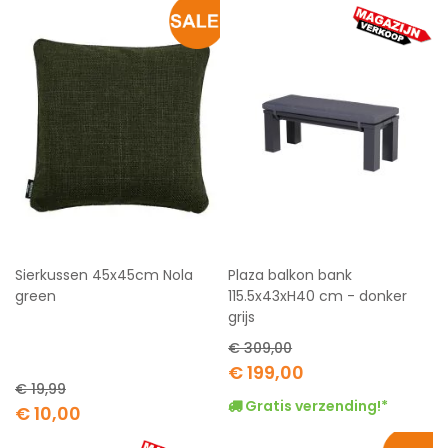
Sierkussen 45x45cm Nola
Plaza balkon bank
green
115.5x43xH40 cm - donker
grijs
€ 309,00
Special
€ 199,00
Price
€ 19,99
Gratis verzending!*
Special
€ 10,00
Price