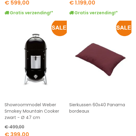
€ 599,00
€ 1.199,00
Gratis verzending!*
Gratis verzending!*
Showroommodel Weber
Sierkussen 60x40 Panama
Smokey Mountain Cooker
bordeaux
zwart - Ø 47 cm
€ 499,00
Special
€ 399,00