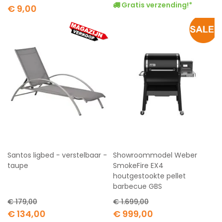
Gratis verzending!*
Special
€ 9,00
Price
Santos ligbed - verstelbaar -
Showroommodel Weber
taupe
SmokeFire EX4
houtgestookte pellet
barbecue GBS
€ 179,00
€ 1.699,00
Special
Special
€ 134,00
€ 999,00
Price
Price