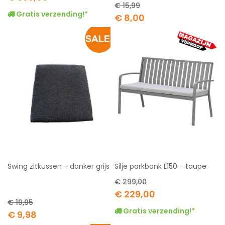
Price
€ 15,99
Gratis verzending!*
Special
€ 8,00
Price
Swing zitkussen - donker grijs
Silje parkbank L150 - taupe
€ 299,00
Special
€ 229,00
Price
€ 19,95
Gratis verzending!*
Special
€ 9,98
Price