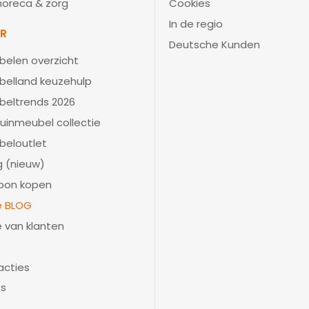
 horeca & zorg
Cookies
In de regio
IR
Deutsche Kunden
belen overzicht
belland keuzehulp
beltrends 2026
uinmeubel collectie
beloutlet
 (nieuw)
bon kopen
ie BLOG
e van klanten
acties
es