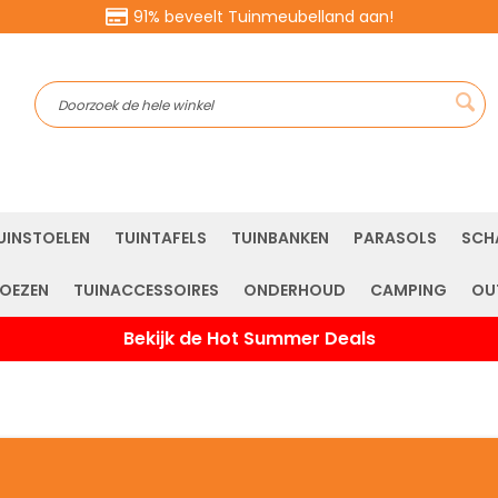
91% beveelt Tuinmeubelland aan!
Sea
UINSTOELEN
TUINTAFELS
TUINBANKEN
PARASOLS
SCH
OEZEN
TUINACCESSOIRES
ONDERHOUD
CAMPING
OU
Bekijk de Hot Summer Deals