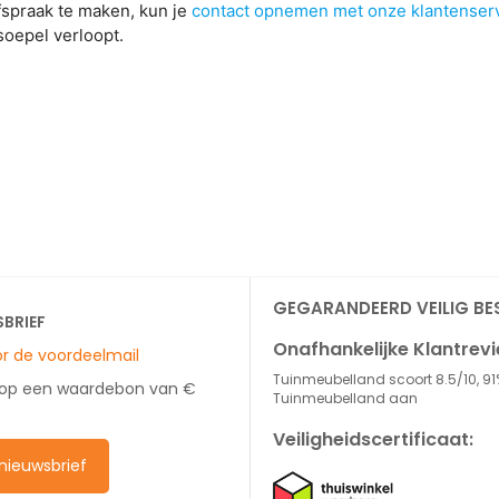
fspraak te maken, kun je
contact opnemen met onze klantenser
soepel verloopt.
GEGARANDEERD VEILIG BE
SBRIEF
Onafhankelijke Klantrev
oor de voordeelmail
Tuinmeubelland scoort 8.5/10, 91
 op een waardebon van €
Tuinmeubelland aan
Veiligheidscertificaat:
e nieuwsbrief