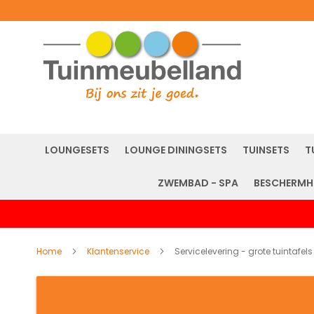
LOUNGESETS
LOUNGE DININGSETS
TUINSETS
T
ZWEMBAD - SPA
BESCHERMH
Home
Klantenservice
Servicelevering - grote tuintafels