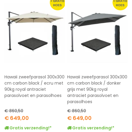
Hawaii zweefparasol 300x300
Hawaii zweefparasol 300x300
cm carbon black / ecru met
cm carbon black / donker
90kg royal antraciet
grijs met 90kg royal
parasolvoet en parasolhoes
antraciet parasolvoet en
parasolhoes
€ 860,50
€ 860,50
Special
Special
€ 649,00
€ 649,00
Price
Price
Gratis verzending!*
Gratis verzending!*