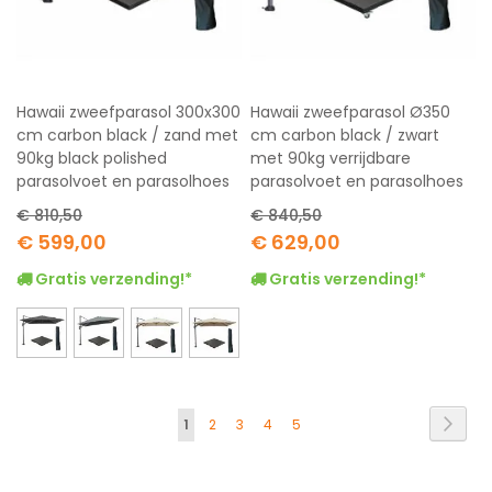
Hawaii zweefparasol 300x300
Hawaii zweefparasol Ø350
cm carbon black / zand met
cm carbon black / zwart
90kg black polished
met 90kg verrijdbare
parasolvoet en parasolhoes
parasolvoet en parasolhoes
€ 810,50
€ 840,50
Special
Special
€ 599,00
€ 629,00
Price
Price
Gratis verzending!*
Gratis verzending!*
Pagina
Pagi
Volg
U
Pagina
Pagina
Pagina
Pagina
1
2
3
4
5
lees
momenteel