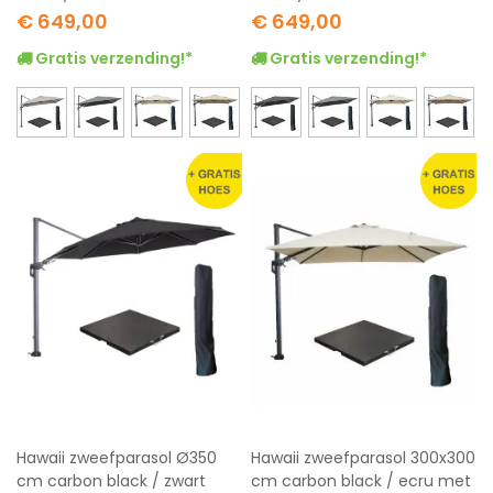
Special
Special
€ 649,00
€ 649,00
Price
Price
Gratis verzending!*
Gratis verzending!*
Hawaii zweefparasol Ø350
Hawaii zweefparasol 300x300
cm carbon black / zwart
cm carbon black / ecru met