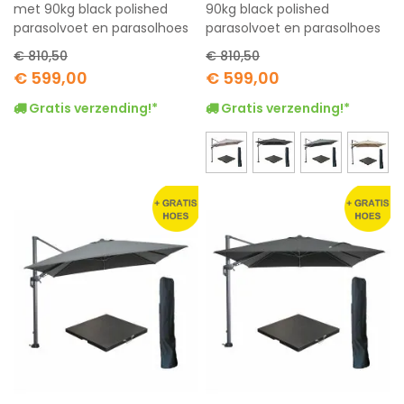
met 90kg black polished
90kg black polished
parasolvoet en parasolhoes
parasolvoet en parasolhoes
€ 810,50
€ 810,50
Special
Special
€ 599,00
€ 599,00
Price
Price
Gratis verzending!*
Gratis verzending!*