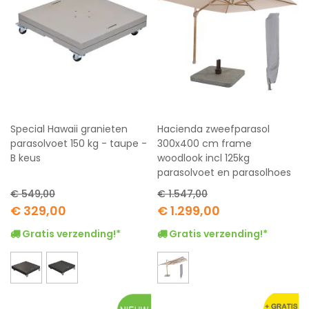
Special Hawaii granieten
Hacienda zweefparasol
parasolvoet 150 kg - taupe -
300x400 cm frame
B keus
woodlook incl 125kg
parasolvoet en parasolhoes
€ 549,00
€ 1.547,00
Special
Special
€ 329,00
€ 1.299,00
Price
Price
Gratis verzending!*
Gratis verzending!*