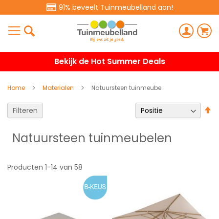
91% beveelt Tuinmeubelland aan!
Bekijk de Hot Summer Deals
Home
Materialen
Natuursteen tuinmeubelen
V
Filteren
h
na
Natuursteen tuinmeubelen
la
so
Producten
1
-
14
van
58