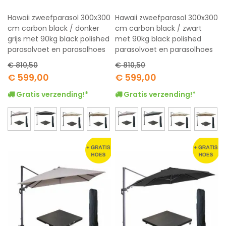
Hawaii zweefparasol 300x300
Hawaii zweefparasol 300x300
cm carbon black / donker
cm carbon black / zwart
grijs met 90kg black polished
met 90kg black polished
parasolvoet en parasolhoes
parasolvoet en parasolhoes
€ 810,50
€ 810,50
Special
Special
€ 599,00
€ 599,00
Price
Price
Gratis verzending!*
Gratis verzending!*