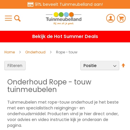
91% beveelt Tuinmeubelland aan!
Bekijk de Hot Summer Deals
Home
Onderhoud
Rope - touw
V
Filteren
h
na
Onderhoud Rope - touw
la
tuinmeubelen
so
Tuinmeubelen met rope-touw onderhoud je het beste
met een specialistisch reigingings- en
onderhoudsmiddel. Producten vind je hier direct onder,
voor advies en video instructie kijk je onderaan de
pagina.