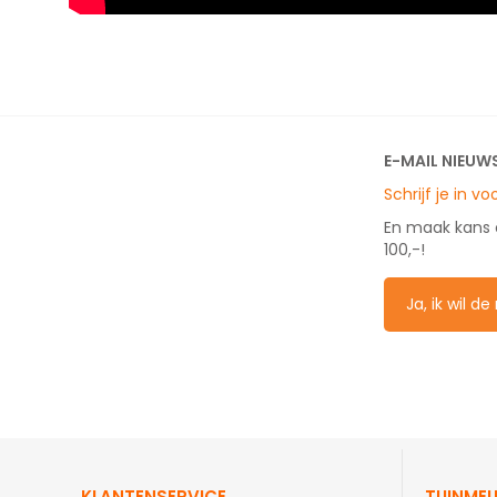
E-MAIL NIEUW
Schrijf je in v
En maak kans
100,-!
Ja, ik wil d
KLANTENSERVICE
TUINMEU