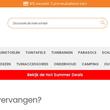
91% beveelt Tuinmeubelland aan!
Sea
UINSTOELEN
TUINTAFELS
TUINBANKEN
PARASOLS
SCH
OEZEN
TUINACCESSOIRES
ONDERHOUD
CAMPING
OU
Bekijk de Hot Summer Deals
vervangen?