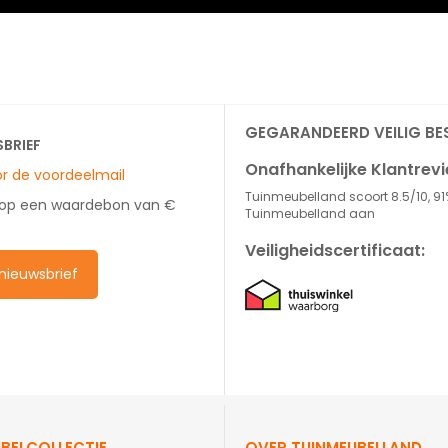
GEGARANDEERD VEILIG BE
SBRIEF
Onafhankelijke Klantrev
oor de voordeelmail
Tuinmeubelland scoort 8.5/10, 91
 op een waardebon van €
Tuinmeubelland aan
Veiligheidscertificaat:
e nieuwsbrief
BELCOLLECTIE
OVER TUINMEUBELLAND