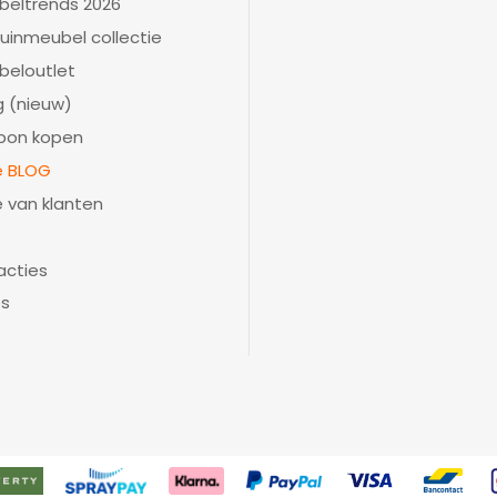
beltrends 2026
uinmeubel collectie
beloutlet
 (nieuw)
bon kopen
ie BLOG
e van klanten
acties
es