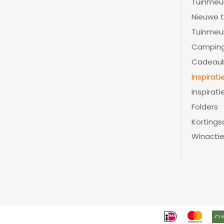
Tuinmeu
Nieuwe t
Tuinmeu
Camping
Cadeau
Inspirat
Inspirati
Folders
Kortings
Winacti