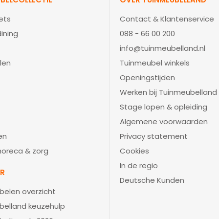
ets
Contact & Klantenservice
ining
088 - 66 00 200
info@tuinmeubelland.nl
len
Tuinmeubel winkels
Openingstijden
Werken bij Tuinmeubelland
Stage lopen & opleiding
Algemene voorwaarden
en
Privacy statement
 horeca & zorg
Cookies
In de regio
IR
Deutsche Kunden
belen overzicht
belland keuzehulp