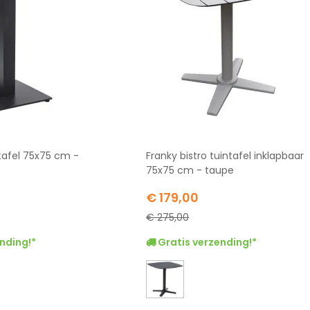
ntafel 75x75 cm -
Franky bistro tuintafel inklapbaar
75x75 cm - taupe
Special
€ 179,00
Price
€ 275,00
nding!*
Gratis verzending!*