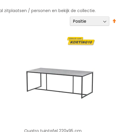
l zitplaatsen / personen en bekijk de collectie.
Van
hoog
naar
laag
sortere
Quatro tuintafel 220x95 cm