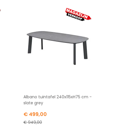
Albano tuintafel 240x115xH75 cm -
slate grey
Special
€ 499,00
Price
€ 949,00