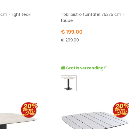
cm - light teak
Tobi bistro tuintafel 75x75 cm -
taupe
Special
€ 199,00
Price
€ 299,00
Gratis verzending!*