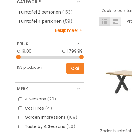
CATEGORIE
Zoek je een tu
producten
Tuintafel 2 personen
153
Tonen
Foto-
Lijst
producten
Tuintafel 4 personen
59
Pr
tabel
als
Bekijk meer
PRIJS
€ 19,00
€ 1.799,99
153 producten
Oké
MERK
4 Seasons
20
Cosi Fires
4
Garden Impressions
109
Taste by 4 Seasons
20
Zadar tuintafel