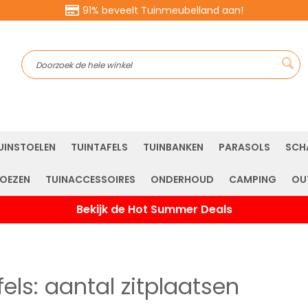
91% beveelt Tuinmeubelland aan!
Sea
UINSTOELEN
TUINTAFELS
TUINBANKEN
PARASOLS
SCH
OEZEN
TUINACCESSOIRES
ONDERHOUD
CAMPING
OU
Bekijk de Hot Summer Deals
fels: aantal zitplaatsen