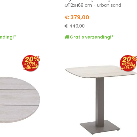
Ø112xH68 cm - urban sand
Special
€ 379,00
Price
€ 449,00
nding!*
Gratis verzending!*