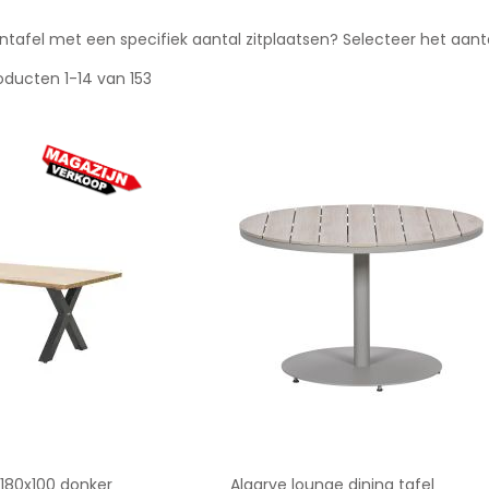
intafel met een specifiek aantal zitplaatsen? Selecteer het aanta
oducten
1
-
14
van
153
 180x100 donker
Algarve lounge dining tafel