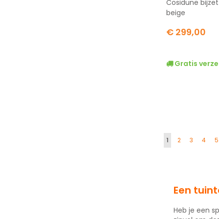
Cosidune bijzet
beige
€ 299,00
Gratis verze
Pagina
U lees momentee
Pagina
Pagina
Pagi
P
1
2
3
4
5
Een tuint
Heb je een sp