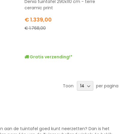
Denia tuintafel 290x110 cm - terre
ceramic print
Special
€ 1.339,00
Price
€ 1.768,00
Gratis verzending!*
Toon
per pagina
en aan de tuintafel goed kunt neerzetten? Dan is het