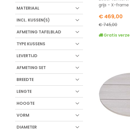
grijs - X-frame
MATERIAAL
Special
€ 469,00
INCL. KUSSEN(S)
Price
€ 745,00
AFMETING TAFELBLAD
Gratis verze
TYPE KUSSENS
LEVERTIJD
AFMETING SET
BREEDTE
LENGTE
HOOGTE
VORM
DIAMETER