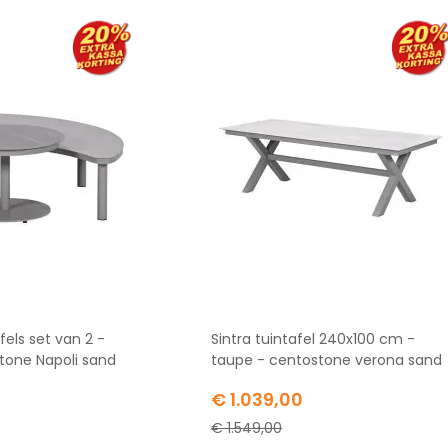
els set van 2 -
Sintra tuintafel 240x100 cm -
tone Napoli sand
taupe - centostone verona sand
Special
€ 1.039,00
Price
€ 1.549,00