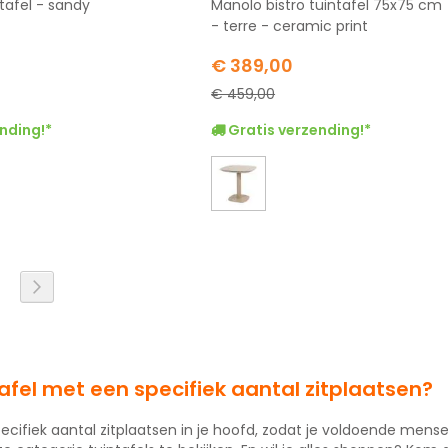
tafel - sandy
Manolo bistro tuintafel 75x75 cm
- terre - ceramic print
Special
€ 389,00
Price
€ 459,00
nding!*
Gratis verzending!*
l pagina
na
agina
Pagina
Volgende
afel met een specifiek aantal zitplaatsen?
ecifiek aantal zitplaatsen in je hoofd, zodat je voldoende mens