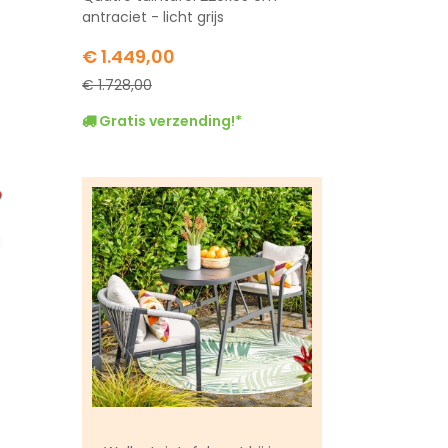
antraciet - licht grijs
Special
€ 1.449,00
Price
€ 1.728,00
Gratis verzending!*