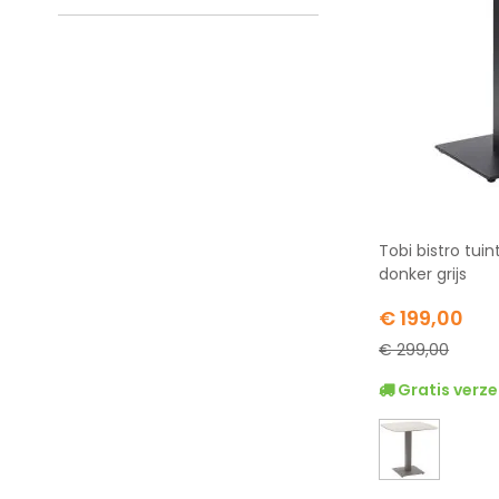
Tobi bistro tui
donker grijs
Special
€ 199,00
Price
€ 299,00
Gratis verze