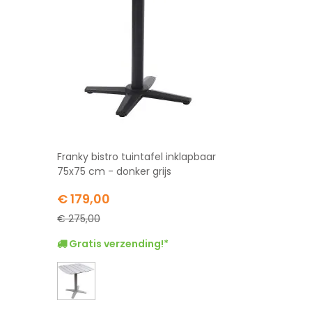
Franky bistro tuintafel inklapbaar
75x75 cm - donker grijs
Special
€ 179,00
Price
€ 275,00
Gratis verzending!*