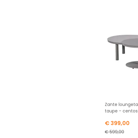
Zante loungetaf
taupe - centos
Special
€ 399,00
Price
€ 599,00