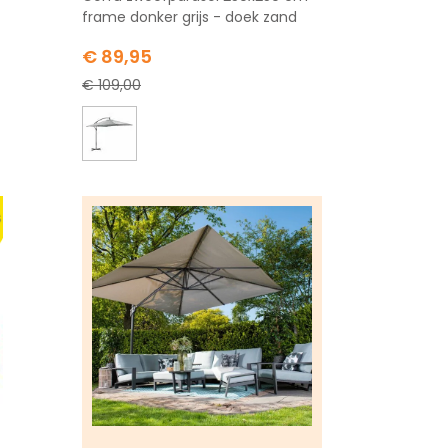
frame donker grijs - doek zand
Special
€ 89,95
Price
€ 109,00