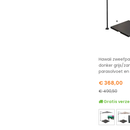
Hawaii zweefpa
donker grijs/z
parasolvoet en
Special
€ 368,00
Price
€ 490,50
Gratis verze