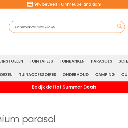
91% beveelt Tuinmeubelland aan!
Sea
UINSTOELEN
TUINTAFELS
TUINBANKEN
PARASOLS
SCH
OEZEN
TUINACCESSOIRES
ONDERHOUD
CAMPING
OU
Bekijk de Hot Summer Deals
nium parasol