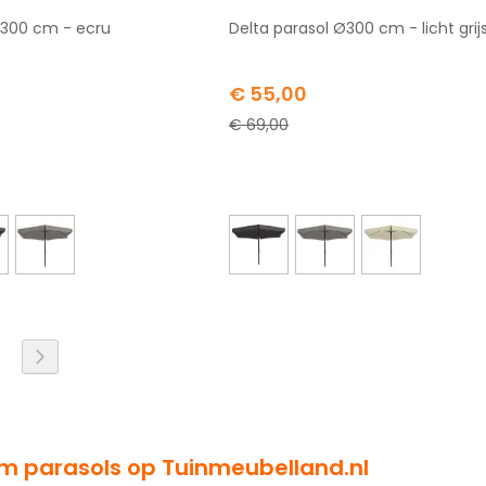
Ø300 cm - ecru
Delta parasol Ø300 cm - licht grij
Special
€ 55,00
Price
€ 69,00
l pagina
na
agina
Pagina
Volgende
m parasols op Tuinmeubelland.nl