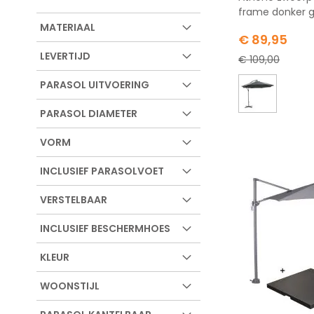
frame donker gr
MATERIAAL
Special
€ 89,95
Price
LEVERTIJD
€ 109,00
PARASOL UITVOERING
PARASOL DIAMETER
VORM
INCLUSIEF PARASOLVOET
VERSTELBAAR
INCLUSIEF BESCHERMHOES
KLEUR
WOONSTIJL