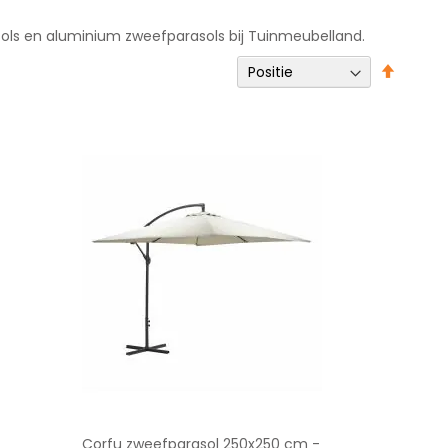
sols en aluminium zweefparasols bij Tuinmeubelland.
Van
hoog
naar
laag
sortere
Corfu zweefparasol 250x250 cm -