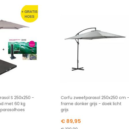
rasol S 250x250 -
Corfu zweefparasol 250x250 cm 
and met 60 kg
frame donker grijs - doek licht
 parasolhoes
grijs
Special
€ 89,95
Price