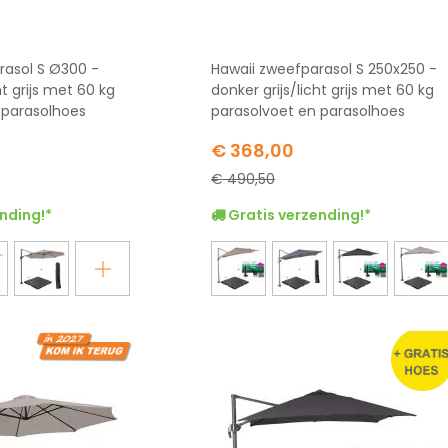
rasol S Ø300 -
Hawaii zweefparasol S 250x250 -
ht grijs met 60 kg
donker grijs/licht grijs met 60 kg
 parasolhoes
parasolvoet en parasolhoes
Special
€ 368,00
Price
€ 490,50
nding!*
Gratis verzending!*