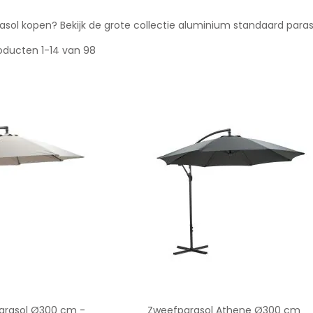
sol kopen? Bekijk de grote collectie aluminium standaard para
oducten
1
-
14
van
98
arasol Ø300 cm -
Zweefparasol Athene Ø300 cm