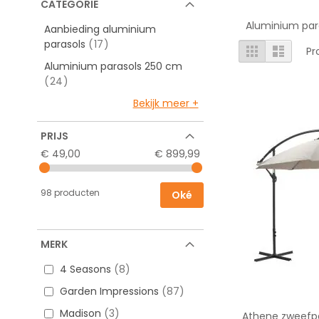
CATEGORIE
Aluminium para
Aanbieding aluminium
producten
parasols
17
Tonen
Foto-
Lijst
Pr
tabel
als
Aluminium parasols 250 cm
producten
24
Bekijk meer
PRIJS
€ 49,00
€ 899,99
98 producten
Oké
MERK
4 Seasons
8
Garden Impressions
87
Madison
3
Athene zweefp