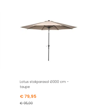
-
Lotus stokparasol Ø300 cm -
taupe
Special
€ 79,95
Price
€ 95,00