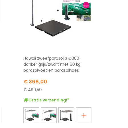
Hawaii zweefparasol S Ø300 -
donker grijs/zwart met 60 kg
parasolvoet en parasolhoes
Special
€ 368,00
Price
€ 490,50
Gratis verzending!*