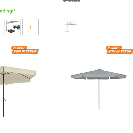
€ 109,00
nding!*