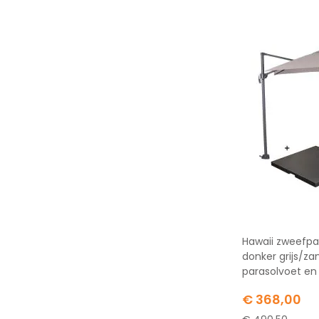
Hawaii zweefpa
donker grijs/z
parasolvoet en
Special
€ 368,00
Price