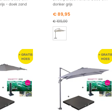
ijs - doek zand
donker grijs
Special
€ 89,95
Price
€ 109,00