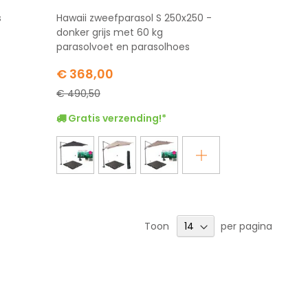
s
Hawaii zweefparasol S 250x250 -
donker grijs met 60 kg
parasolvoet en parasolhoes
Special
€ 368,00
Price
€ 490,50
Gratis verzending!*
Toon
per pagina