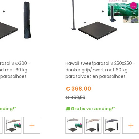
rasol S Ø300 -
Hawaii zweefparasol S 250x250 -
and met 60 kg
donker grijs/zwart met 60 kg
 parasolhoes
parasolvoet en parasolhoes
Special
€ 368,00
Price
€ 490,50
nding!*
Gratis verzending!*