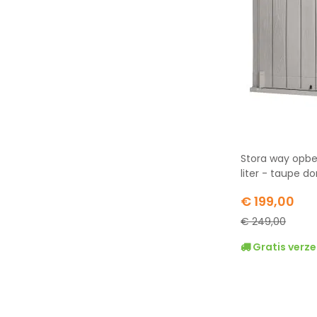
Stora way opbe
liter - taupe do
Special
€ 199,00
Price
€ 249,00
Gratis verze