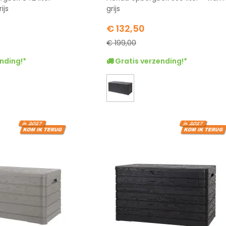
ijs
grijs
Special
€ 132,50
Price
€ 199,00
nding!*
Gratis verzending!*