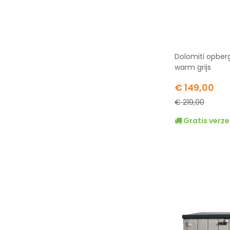
Dolomiti opberg
warm grijs
Special
€ 149,00
Price
€ 219,00
Gratis verze