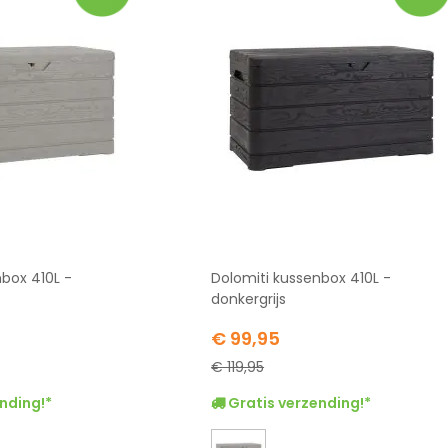
nbox 410L -
Dolomiti kussenbox 410L -
donkergrijs
Special
€ 99,95
Price
€ 119,95
nding!*
Gratis verzending!*