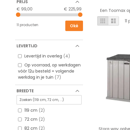
PRIJS
€ 99,00
€ 225,99
Een Toomax op
Tonen
Foto-
Lijst
11
p
tabel
als
11 producten
Oké
LEVERTIJD
Levertijd in overleg
4
Op voorraad, op werkdagen
vóór 12u besteld = volgende
werkdag in je tuin
7
BREEDTE
119 cm
2
72 cm
2
82 cm
2
Stora way opber