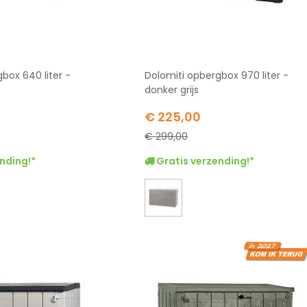
box 640 liter -
Dolomiti opbergbox 970 liter -
donker grijs
Special
€ 225,00
Price
€ 299,00
nding!*
Gratis verzending!*