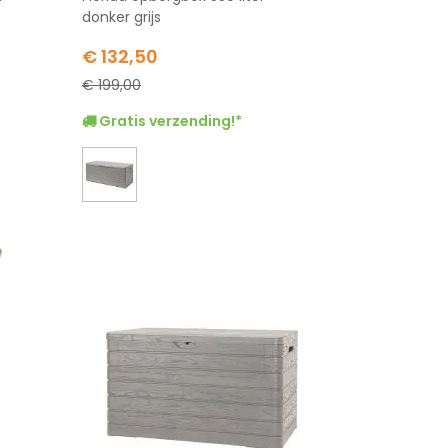
donker grijs
Special
€ 132,50
Price
€ 199,00
Gratis verzending!*