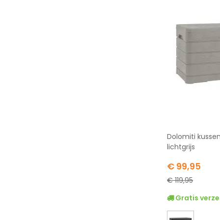
Dolomiti kusse
lichtgrijs
Special
€ 99,95
Price
€ 119,95
Gratis verze