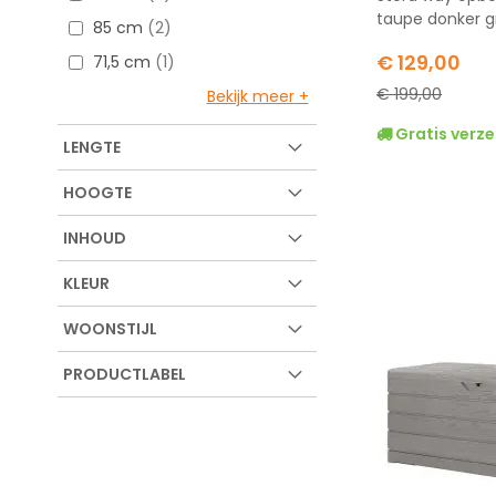
taupe donker gr
85 cm
2
Special
€ 129,00
71,5 cm
1
Price
€ 199,00
Bekijk meer
Gratis verze
LENGTE
HOOGTE
INHOUD
KLEUR
WOONSTIJL
PRODUCTLABEL