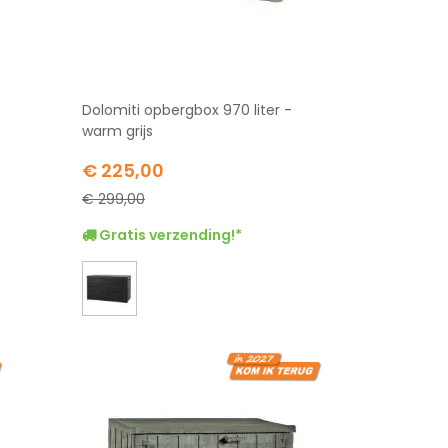
Dolomiti opbergbox 970 liter -
warm grijs
Special
€ 225,00
Price
€ 299,00
Gratis verzending!*