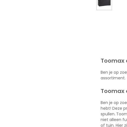
Toomax o
Ben je op zo
assortiment.
Toomax o
Ben je op zo
hebt! Deze p
spullen.
Toom
niet alleen f
of tuin. Hier