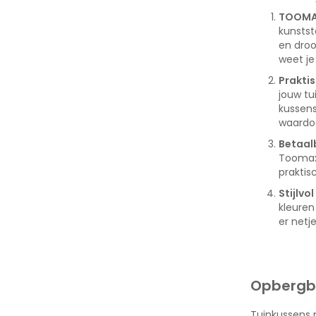
TOOMAX
kunstst
en droo
weet je
Praktis
jouw tu
kussens
waardoo
Betaal
Toomax
praktis
Stijlv
kleuren
er netje
Opbergbo
Tuinkussens 