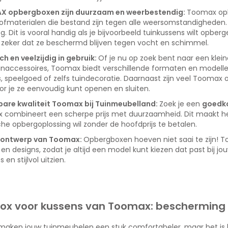
 opbergboxen zijn duurzaam en weerbestendig:
Toomax opb
ofmaterialen die bestand zijn tegen alle weersomstandigheden. Re
g. Dit is vooral handig als je bijvoorbeeld tuinkussens wilt opbe
 zeker dat ze beschermd blijven tegen vocht en schimmel.
ch en veelzijdig in gebruik:
Of je nu op zoek bent naar een klei
inaccessoires, Toomax biedt verschillende formaten en modelle
, speelgoed of zelfs tuindecoratie. Daarnaast zijn veel Toomax
r je ze eenvoudig kunt openen en sluiten.
bare kwaliteit Toomax bij Tuinmeubelland:
Zoek je een
goedk
 combineert een scherpe prijs met duurzaamheid. Dit maakt he
che opbergoplossing wil zonder de hoofdprijs te betalen.
ol ontwerp van Toomax:
Opbergboxen hoeven niet saai te zijn! T
 en designs, zodat je altijd een model kunt kiezen dat past bij jo
s en stijlvol uitzien.
x voor kussens van Toomax: bescherming m
maken jouw tuinmeubelen een stuk comfortabeler, maar het is b