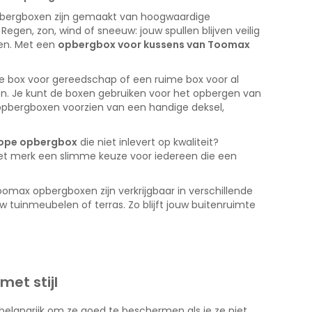
ergboxen zijn gemaakt van hoogwaardige
gen, zon, wind of sneeuw: jouw spullen blijven veilig
rgen. Met een
opbergbox voor kussens van Toomax
ne box voor gereedschap of een ruime box voor al
n. Je kunt de boxen gebruiken voor het opbergen van
 opbergboxen voorzien van een handige deksel,
ope opbergbox
die niet inlevert op kwaliteit?
t merk een slimme keuze voor iedereen die een
oomax opbergboxen zijn verkrijgbaar in verschillende
uw tuinmeubelen of terras. Zo blijft jouw buitenruimte
et stijl
elangrijk om ze goed te beschermen als je ze niet