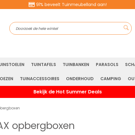
91% beveelt Tuinmeubelland aan!
Sea
UINSTOELEN
TUINTAFELS
TUINBANKEN
PARASOLS
SCH
OEZEN
TUINACCESSOIRES
ONDERHOUD
CAMPING
OU
Bekijk de Hot Summer Deals
bergboxen
X opbergboxen