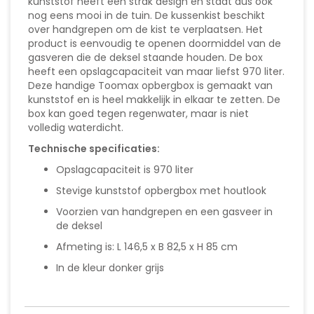
kunststof heeft een strak design en staat dus ook
nog eens mooi in de tuin. De kussenkist beschikt
over handgrepen om de kist te verplaatsen. Het
product is eenvoudig te openen doormiddel van de
gasveren die de deksel staande houden. De box
heeft een opslagcapaciteit van maar liefst 970 liter.
Deze handige Toomax opbergbox is gemaakt van
kunststof en is heel makkelijk in elkaar te zetten. De
box kan goed tegen regenwater, maar is niet
volledig waterdicht.
Technische specificaties:
Opslagcapaciteit is 970 liter
Stevige kunststof opbergbox met houtlook
Voorzien van handgrepen en een gasveer in
de deksel
Afmeting is: L 146,5 x B 82,5 x H 85 cm
In de kleur donker grijs