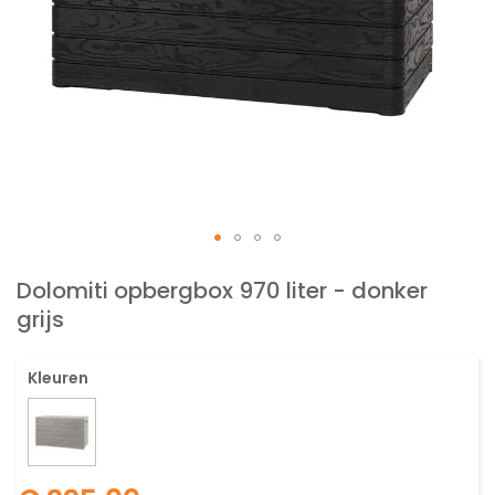
Ga
naar
Dolomiti opbergbox 970 liter - donker
het
grijs
begin
van
de
Kleuren
afbeeldingen-
gallerij