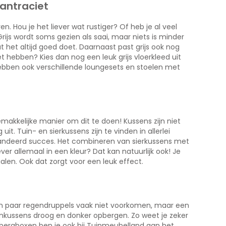
/antraciet
n. Hou je het liever wat rustiger? Of heb je al veel
Grijs wordt soms gezien als saai, maar niets is minder
wat het altijd goed doet. Daarnaast past grijs ook nog
t hebben? Kies dan nog een leuk grijs vloerkleed uit
 hebben ook verschillende loungesets en stoelen met
emakkelijke manier om dit te doen! Kussens zijn niet
it. Tuin- en sierkussens zijn te vinden in allerlei
randeerd succes. Het combineren van sierkussens met
ver allemaal in een kleur? Dat kan natuurlijk ook! Je
len. Ook dat zorgt voor een leuk effect.
n een paar regendruppels vaak niet voorkomen, maar een
inkussens droog en donker opbergen. Zo weet je zeker
 opbergboxen ben je ook bij Tuinmeubelland aan het