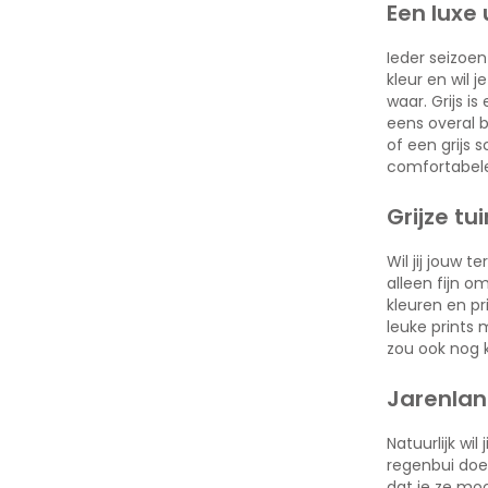
Een luxe 
Ieder seizoen
kleur en wil 
waar. Grijs i
eens overal b
of een grijs 
comfortabele 
Grijze t
Wil jij jouw 
alleen fijn o
kleuren en p
leuke prints 
zou ook nog 
Jarenlan
Natuurlijk wi
regenbui doe
dat je ze moo