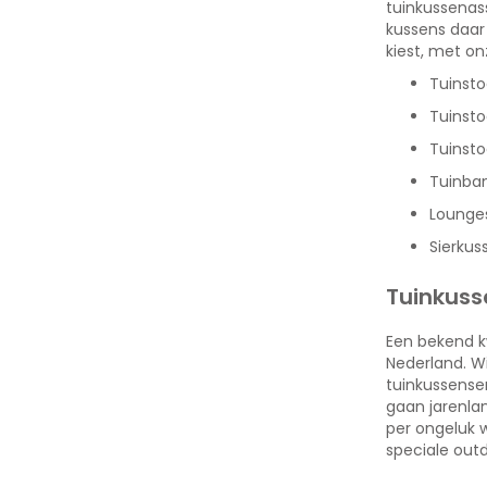
tuinkussenass
kussens daar o
kiest, met on
Tuinsto
Tuinst
Tuinsto
Tuinba
Lounge
Sierkus
Tuinkusse
Een bekend kw
Nederland. Wi
tuinkussense
gaan jarenla
per ongeluk 
speciale out