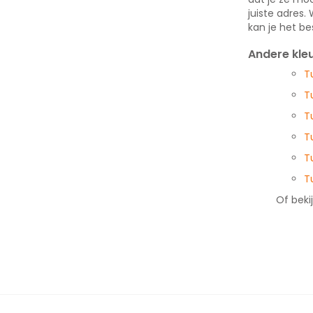
juiste adres.
kan je het b
Andere kle
T
T
T
T
T
T
Of beki