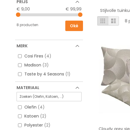
PRIJS
€ 9,00
€ 99,99
Stijlvolle tuin
Tonen
Foto-
Lijst
8
p
tabel
als
8 producten
Oké
MERK
Cosi Fires
4
Madison
3
Taste by 4 Seasons
1
MATERIAAL
Olefin
4
Katoen
2
Polyester
2
Cloudy grey sie