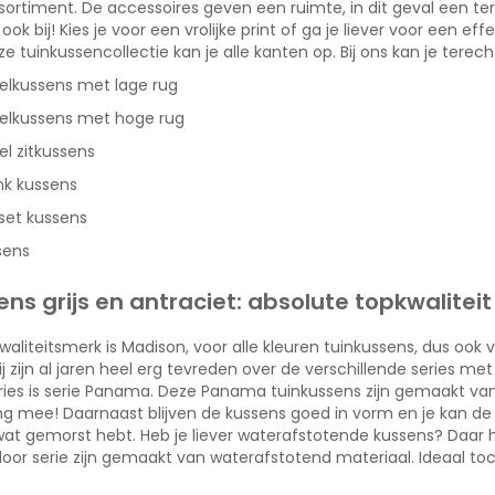
ortiment. De accessoires geven een ruimte, in dit geval een terr
ok bij! Kies je voor een vrolijke print of ga je liever voor een ef
ze tuinkussencollectie kan je alle kanten op. Bij ons kan je tere
elkussens met lage rug
oelkussens met hoge rug
el zitkussens
nk kussens
set kussens
sens
ns grijs en antraciet: absolute topkwaliteit
aliteitsmerk is Madison, voor alle kleuren tuinkussens, dus ook vo
j zijn al jaren heel erg tevreden over de verschillende series met
ries is serie Panama. Deze Panama tuinkussens zijn gemaakt van
ng mee! Daarnaast blijven de kussens goed in vorm en je kan de
wat gemorst hebt. Heb je liever waterafstotende kussens? Daar 
door serie zijn gemaakt van waterafstotend materiaal. Ideaal to