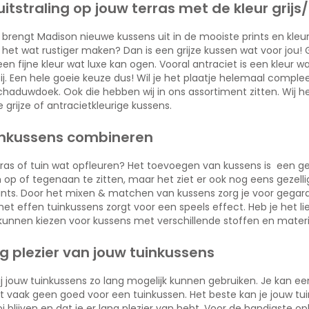
uitstraling op jouw terras met de kleur grijs
 brengt Madison nieuwe kussens uit in de mooiste prints en kleure
je het wat rustiger maken? Dan is een grijze kussen wat voor jou! 
s een fijne kleur wat luxe kan ogen. Vooral antraciet is een kleur 
ij. Een hele goeie keuze dus! Wil je het plaatje helemaal complee
schaduwdoek. Ook die hebben wij in ons assortiment zitten. Wij
grijze of antracietkleurige kussens.
uinkussens combineren
terras of tuin wat opfleuren? Het toevoegen van kussens is een g
m op of tegenaan te zitten, maar het ziet er ook nog eens gezellig u
rints. Door het mixen & matchen van kussens zorg je voor gega
met effen tuinkussens zorgt voor een speels effect. Heb je het lie
kunnen kiezen voor kussens met verschillende stoffen en materia
g plezier van jouw tuinkussens
l jij jouw tuinkussens zo lang mogelijk kunnen gebruiken. Je ka
t vaak geen goed voor een tuinkussen. Het beste kan je jouw tu
i blijven en dat je er lang plezier van hebt. Voor de handigste