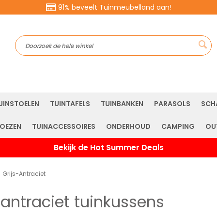
91% beveelt Tuinmeubelland aan!
Sea
UINSTOELEN
TUINTAFELS
TUINBANKEN
PARASOLS
SCH
OEZEN
TUINACCESSOIRES
ONDERHOUD
CAMPING
OU
Bekijk de Hot Summer Deals
Grijs-Antraciet
- antraciet tuinkussens