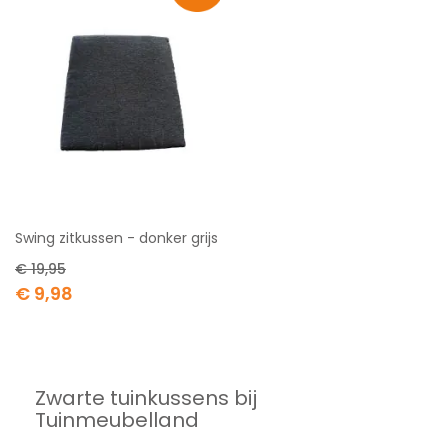
Swing zitkussen - donker grijs
€ 19,95
Special
€ 9,98
Price
Zwarte tuinkussens bij
Tuinmeubelland