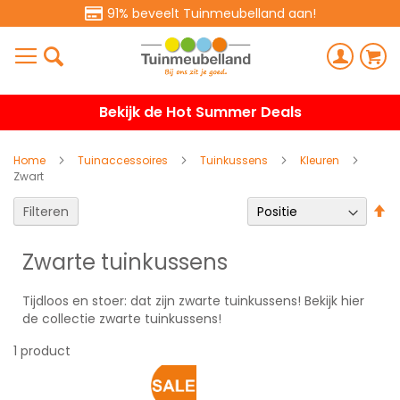
91% beveelt Tuinmeubelland aan!
Bekijk de Hot Summer Deals
Home
Tuinaccessoires
Tuinkussens
Kleuren
Zwart
V
Filteren
h
na
Zwarte tuinkussens
la
so
Tijdloos en stoer: dat zijn zwarte tuinkussens! Bekijk hier
de collectie zwarte tuinkussens!
1
product