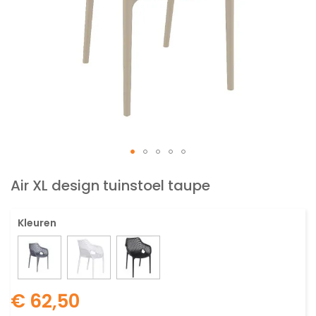
Ga
naar
Air XL design tuinstoel taupe
het
begin
Kleuren
van
de
afbeeldingen-
gallerij
€ 62,50