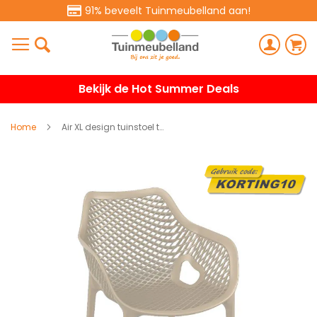
91% beveelt Tuinmeubelland aan!
Bekijk de Hot Summer Deals
Home
Air XL design tuinstoel taupe
Ga
naar
het
einde
van
de
afbeeldingen-
gallerij