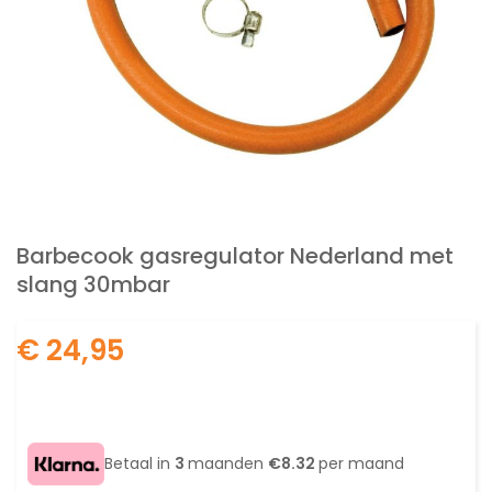
Ga
naar
Barbecook gasregulator Nederland met
het
slang 30mbar
begin
van
de
€ 24,95
afbeeldingen-
gallerij
Betaal in
3
maanden
€8.32
per maand