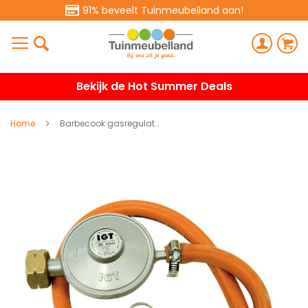
91% beveelt Tuinmeubelland aan!
Bekijk de Hot Summer Deals
Home
Barbecook gasregulator Nederland met slang 30mbar
Ga
naar
het
einde
van
de
afbeeldingen-
gallerij