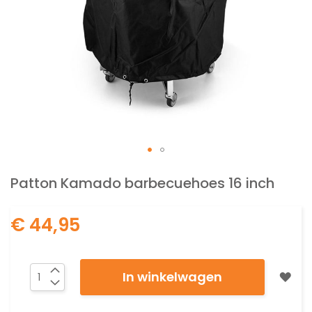
Ga
naar
Patton Kamado barbecuehoes 16 inch
het
begin
€ 44,95
van
de
afbeeldingen-
gallerij
In winkelwagen