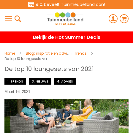
91% beveelt Tuinmeubelland aan!
Bekijk de Hot Summer Deals
Home
Blog: inspiratie en advies
1. Trends
De top 10 loungesets van 2021
De top 10 loungesets van 2021
1. TRENDS
3. NIEUWS
4. ADVIES
Maart 16, 2021