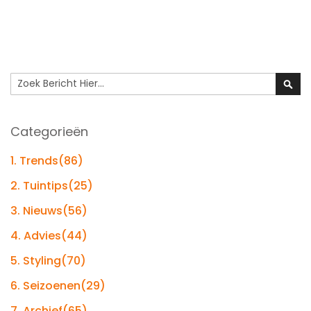
Search
Sear
Categorieën
1. Trends
(86)
2. Tuintips
(25)
3. Nieuws
(56)
4. Advies
(44)
5. Styling
(70)
6. Seizoenen
(29)
7. Archief
(65)