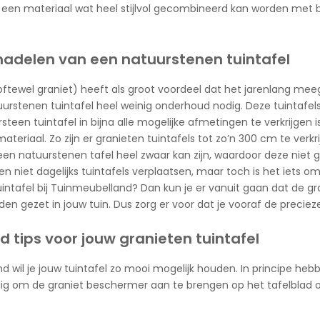
 een materiaal wat heel stijlvol gecombineerd kan worden met b
nadelen van een natuurstenen tuintafel
ftewel graniet) heeft als groot voordeel dat het jarenlang meegaa
urstenen tuintafel heel weinig onderhoud nodig. Deze tuintafels
steen tuintafel in bijna alle mogelijke afmetingen te verkrijgen
 materiaal. Zo zijn er granieten tuintafels tot zo’n 300 cm te ve
en natuurstenen tafel heel zwaar kan zijn, waardoor deze niet gem
n niet dagelijks tuintafels verplaatsen, maar toch is het iets o
intafel bij Tuinmeubelland? Dan kun je er vanuit gaan dat de gra
den gezet in jouw tuin. Dus zorg er voor dat je vooraf de preciez
 tips voor jouw granieten tuintafel
d wil je jouw tuintafel zo mooi mogelijk houden. In principe hebb
ndig om de graniet beschermer aan te brengen op het tafelblad