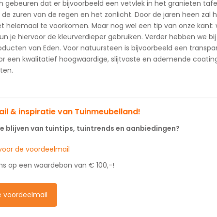
 gebeuren dat er bijvoorbeeld een vetvlek in het granieten ta
de zuren van de regen en het zonlicht. Door de jaren heen zal het
t helemaal te voorkomen. Maar nog wel een tip van onze kant: wil
un je hiervoor de kleurverdieper gebruiken. Verder hebben we 
ducten van Eden. Voor natuursteen is bijvoorbeeld een transp
or een kwalitatief hoogwaardige, slijtvaste en ademende coatin
ten.
il & inspiratie van Tuinmeubelland!
 blijven van tuintips, tuintrends en aanbiedingen?
n voor de voordeelmail
ns op een waardebon van € 100,-!
de voordeelmail