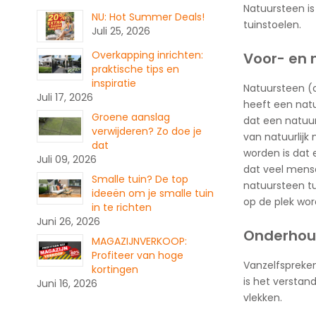
Natuursteen is
NU: Hot Summer Deals!
tuinstoelen.
Juli 25, 2026
Overkapping inrichten:
Voor- en 
praktische tips en
inspiratie
Natuursteen (o
Juli 17, 2026
heeft een natu
Groene aanslag
dat een natuur
verwijderen? Zo doe je
van natuurlijk
dat
worden is dat e
Juli 09, 2026
dat veel mense
Smalle tuin? De top
natuursteen tu
ideeën om je smalle tuin
op de plek wor
in te richten
Juni 26, 2026
Onderhoud
MAGAZIJNVERKOOP:
Profiteer van hoge
Vanzelfspreken
kortingen
is het versta
Juni 16, 2026
vlekken.