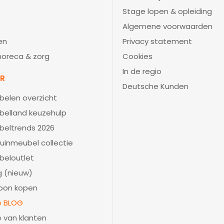
Stage lopen & opleiding
Algemene voorwaarden
en
Privacy statement
 horeca & zorg
Cookies
In de regio
IR
Deutsche Kunden
belen overzicht
belland keuzehulp
beltrends 2026
uinmeubel collectie
beloutlet
 (nieuw)
bon kopen
ie BLOG
e van klanten