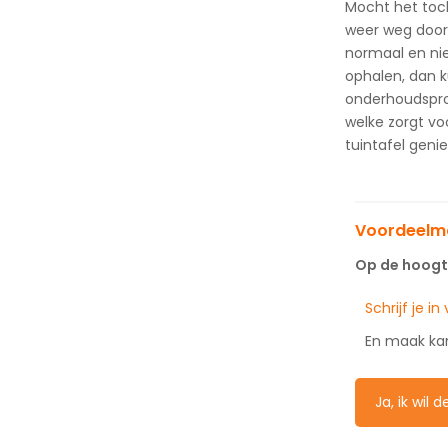
Mocht het toch
weer weg door 
normaal en nie
ophalen, dan k
onderhoudspro
welke zorgt vo
tuintafel genie
Voordeelma
Op de hoogte
Schrijf je i
En maak ka
Ja, ik wil 