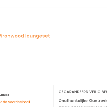
Vironwood loungeset
GEGARANDEERD VEILIG BE
SBRIEF
Onafhankelijke Klantrev
oor de voordeelmail