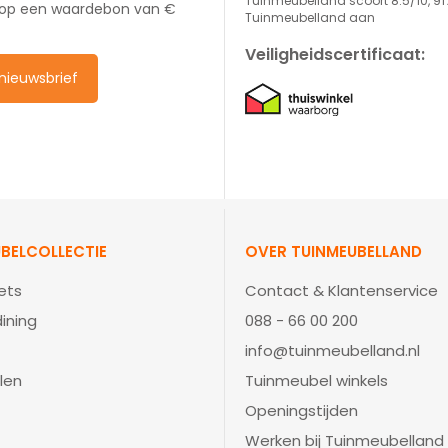
Tuinmeubelland scoort 8.5/10, 91
 op een waardebon van €
Tuinmeubelland aan
Veiligheidscertificaat:
e nieuwsbrief
BELCOLLECTIE
OVER TUINMEUBELLAND
ets
Contact & Klantenservice
ining
088 - 66 00 200
info@tuinmeubelland.nl
len
Tuinmeubel winkels
Openingstijden
Werken bij Tuinmeubelland