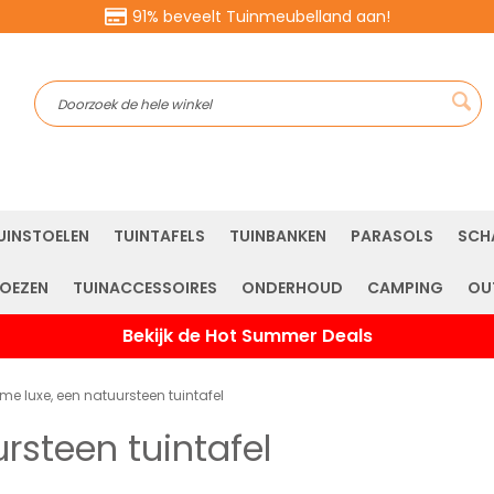
91% beveelt Tuinmeubelland aan!
Sea
UINSTOELEN
TUINTAFELS
TUINBANKEN
PARASOLS
SCH
OEZEN
TUINACCESSOIRES
ONDERHOUD
CAMPING
OU
Bekijk de Hot Summer Deals
e luxe, een natuursteen tuintafel
rsteen tuintafel