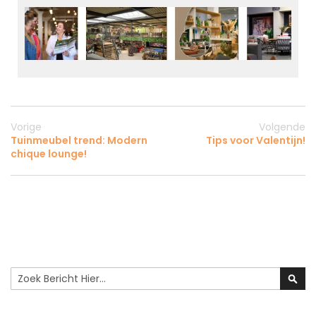
Vorige
Volgende
Tuinmeubel trend: Modern
Tips voor Valentijn!
chique lounge!
Search
Sear