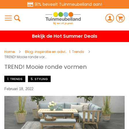
91% beveelt Tuinmeubelland aan!
Bekijk de Hot Summer Deals
Home
Blog: inspiratie en advies
1. Trends
TREND! Mooie ronde vormen
TREND! Mooie ronde vormen
1. TRENDS
5. STYLING
Februari 18, 2022