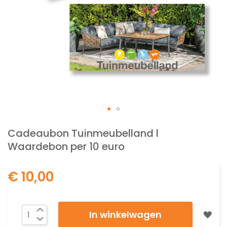
Ga
naar
Cadeaubon Tuinmeubelland l
het
Waardebon per 10 euro
begin
van
de
€ 10,00
afbeeldingen-
gallerij
In winkelwagen