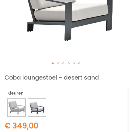
Ga
naar
Coba loungestoel - desert sand
het
begin
Kleuren
van
de
afbeeldingen-
gallerij
€ 349,00