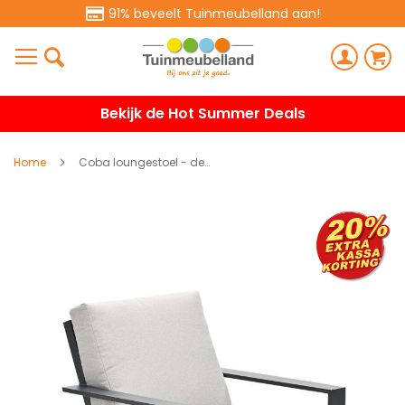
91% beveelt Tuinmeubelland aan!
Bekijk de Hot Summer Deals
Home
Coba loungestoel - desert sand
Ga
naar
het
einde
van
de
afbeeldingen-
gallerij