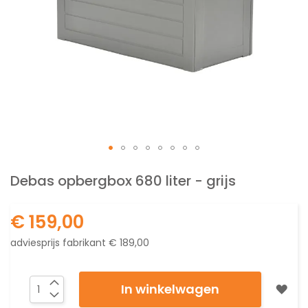
Ga
naar
Debas opbergbox 680 liter - grijs
het
begin
€ 159,00
van
de
adviesprijs fabrikant
€ 189,00
afbeeldingen-
gallerij
In winkelwagen