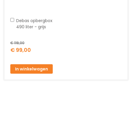
In
Debas opbergbox
winkelwagen
490 liter - grijs
€ 119,00
Special
€ 99,00
Price
In winkelwagen