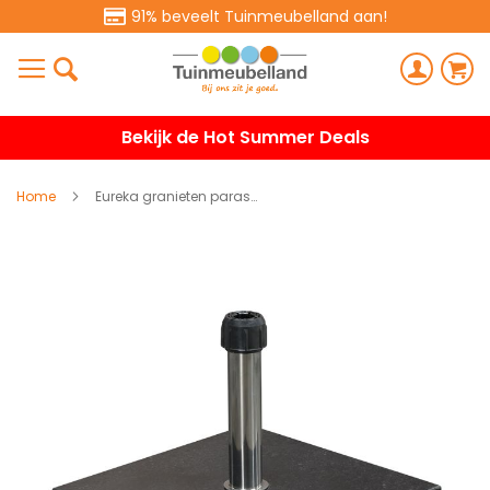
91% beveelt Tuinmeubelland aan!
Bekijk de Hot Summer Deals
Home
Eureka granieten parasolvoet 60 kg - black polished
Ga
naar
het
einde
van
de
afbeeldingen-
gallerij