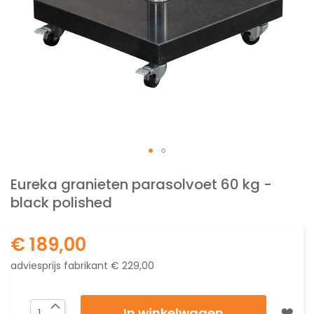
Ga
naar
Eureka granieten parasolvoet 60 kg -
het
black polished
begin
van
de
€ 189,00
afbeeldingen-
gallerij
adviesprijs fabrikant
€ 229,00
In winkelwagen