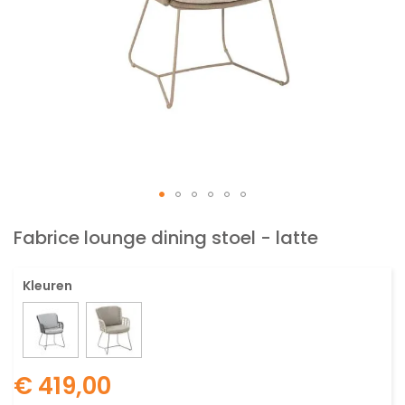
Ga
naar
Fabrice lounge dining stoel - latte
het
begin
Kleuren
van
de
afbeeldingen-
gallerij
€ 419,00