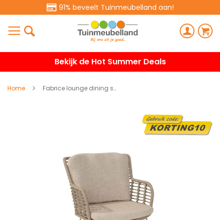
91% beveelt Tuinmeubelland aan!
Bekijk de Hot Summer Deals
Home
Fabrice lounge dining stoel - latte
Ga
naar
het
einde
van
de
afbeeldingen-
gallerij