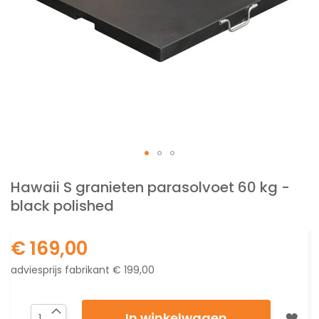
Ga
naar
Hawaii S granieten parasolvoet 60 kg -
het
black polished
begin
van
de
€ 169,00
afbeeldingen-
gallerij
adviesprijs fabrikant
€ 199,00
In winkelwagen