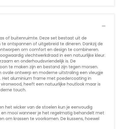
ras of buitenruimte. Deze set bestaat uit de
m te ontspannen of uitgebreid te dineren. Dankzij de
ijn ontworpen om comfort en design te combineren.
gwaardig vlechtwerkdraad in een natuurlijke kleur.
uurzaam en onderhoudsvriendelijk is. De
oon te maken zijn en bestand zijn tegen morsen.
ijn ovale ontwerp en moderne uitstraling een vleugje
en. Het aluminium frame met poedercoating in
vironwood, heeft een natuurlijke houtlook maar is
oderne touch.
en het wicker van de stoelen kun je eenvoudig
l en mooi wanneer je het regelmatig behandelt met
pen om krassen te voorkomen. De kussens, hoewel