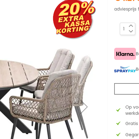
adviesprijs 
B
B
Op vo
werkda
Gratis
Gegar