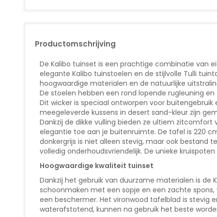
Productomschrijving
De Kalibo tuinset is een prachtige combinatie van ei
elegante Kalibo tuinstoelen en de stijlvolle Tulli t
hoogwaardige materialen en de natuurlijke uitstrali
De stoelen hebben een rond lopende rugleuning en 
Dit wicker is speciaal ontworpen voor buitengebruik e
meegeleverde kussens in desert sand-kleur zijn ge
Dankzij de dikke vulling bieden ze ultiem zitcomfort
elegantie toe aan je buitenruimte. De tafel is 220
donkergrijs is niet alleen stevig, maar ook bestand
volledig onderhoudsvriendelijk. De unieke kruispote
Hoogwaardige kwaliteit tuinset
Dankzij het gebruik van duurzame materialen is de 
schoonmaken met een sopje en een zachte spons, wa
een beschermer. Het vironwood tafelblad is stevig
waterafstotend, kunnen na gebruik het beste worde