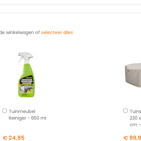
 de winkelwagen of
selecteer alles
In
In
Tuinmeubel
Tuin
winkelwagen
wink
Reiniger - 650 ml
230 x
cm -
€ 24,95
€ 99,