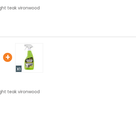
light teak vironwood
+
X1
light teak vironwood