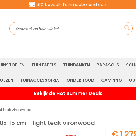
91% beveelt Tuinmeubelland aan!
Sea
UINSTOELEN
TUINTAFELS
TUINBANKEN
PARASOLS
SCH
OEZEN
TUINACCESSOIRES
ONDERHOUD
CAMPING
OU
Bekijk de Hot Summer Deals
ght teak vironwood
220x115 cm - light teak vironwood
€ 1.27