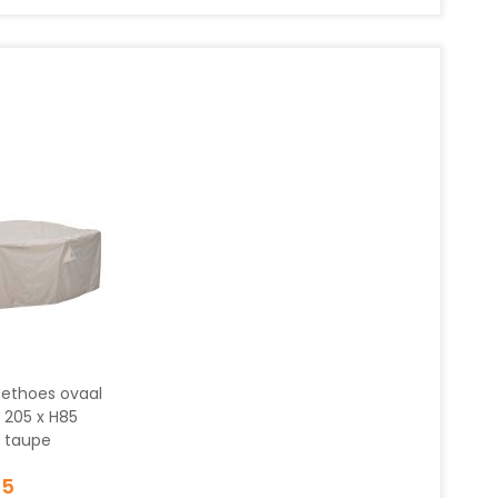
sethoes ovaal
elwagen
 205 x H85
 taupe
95