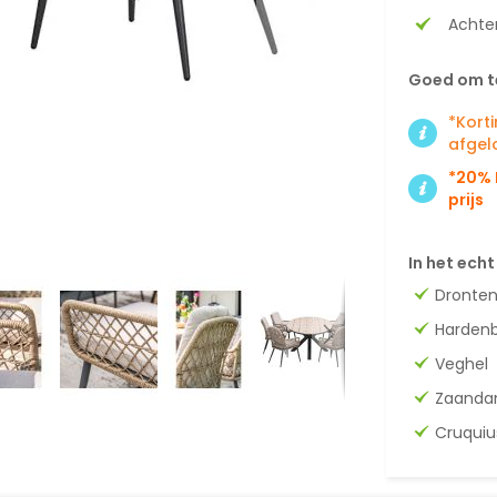
Achter
Goed om t
*Kort
afgel
*20% 
prijs
In het echt
Dronte
Harden
Veghel
Zaand
Cruquiu