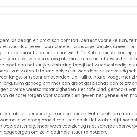
gentijds design en praktisch comfort, perfect voor elke tuin, ter
uintafel, waardoor je een complete en uitnodigende plek creëert o
ng is deze tuinset een echte aanwinst. De Kalibo tuinstoelen z
zijn gemaakt van een stevig aluminium frame, afgewerkt met hoo
n biedt een natuurlijke uitstraling terwijl het weerbestendig, d
maakt van waterafstotend polyester, waardoor ze eenvoudig sch
 voor lange, ontspannen avonden. De Tulli tuintafel voegt met z
 cm lang, ruim genoeg om met een groot gezelschap aan te zitt
 tegen diverse weersomstandigheden. Het tafelblad, gemaakt van 
n van de tafel zorgen voor stabiliteit en geven het geheel een m
Kalibo tuinset eenvoudig te onderhouden. Het aluminium frame 
arna je ze droog maakt met een doek. Het wicker blijft soepe
 en weerbestendig, maar wees voorzichtig met scherpe voorwer
n opgeborgen om ze in optimale staat te houden.