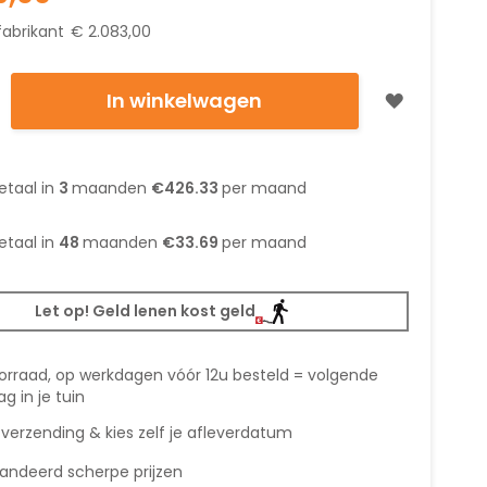
fabrikant
€ 2.083,00
In winkelwagen
etaal in
3
maanden
€426.33
per maand
etaal in
48
maanden
€33.69
per maand
Let op! Geld lenen kost geld
orraad, op werkdagen vóór 12u besteld = volgende
g in je tuin
 verzending & kies zelf je afleverdatum
andeerd scherpe prijzen