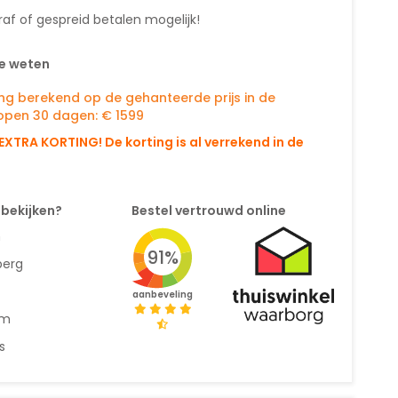
af of gespreid betalen mogelijk!
e weten
ing berekend op de gehanteerde prijs in de
open 30 dagen: € 1599
EXTRA KORTING! De korting is al verrekend in de
 bekijken?
Bestel vertrouwd online
n
91%
berg
aanbeveling
am
s