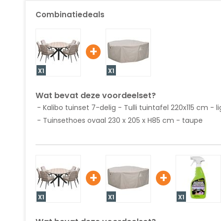
van
de
Combinatiedeals
afbeeldingen-
gallerij
+
X1
X1
Wat bevat deze voordeelset?
Kalibo tuinset 7-delig - Tulli tuintafel 220x115 cm - 
Tuinsethoes ovaal 230 x 205 x H85 cm - taupe
+
+
X1
X1
X1