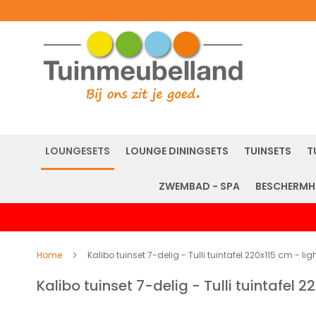
LOUNGESETS
LOUNGE DININGSETS
TUINSETS
T
ZWEMBAD - SPA
BESCHERMH
Home
Kalibo tuinset 7-delig - Tulli tuintafel 220x115 cm - li
Kalibo tuinset 7-delig - Tulli tuintafel 
Ga