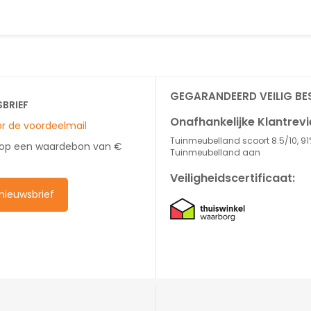
GEGARANDEERD VEILIG BE
SBRIEF
Onafhankelijke Klantrev
oor de voordeelmail
Tuinmeubelland scoort 8.5/10, 91
 op een waardebon van €
Tuinmeubelland aan
Veiligheidscertificaat:
e nieuwsbrief