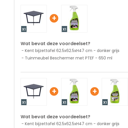
van
de
afbeeldingen-
+
gallerij
X1
X1
Wat bevat deze voordeelset?
Kent bijzettafel 62.5x62.5xH47 cm - donker grijs
Tuinmeubel Beschermer met PTEF - 650 ml
+
+
X1
X1
X1
Wat bevat deze voordeelset?
Kent bijzettafel 62.5x62.5xH47 cm - donker grijs