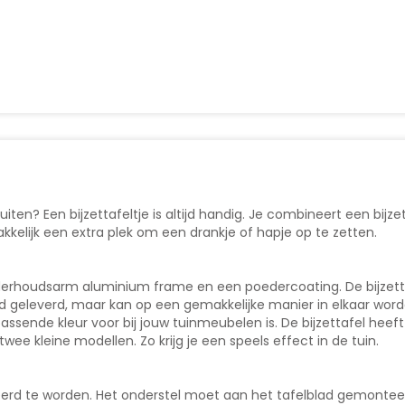
iten? Een bijzettafeltje is altijd handig. Je combineert een bijzett
kkelijk een extra plek om een drankje of hapje op te zetten.
 onderhoudsarm aluminium frame en een poedercoating. De bijzet
geleverd, maar kan op een gemakkelijke manier in elkaar worden g
 passende kleur voor bij jouw tuinmeubelen is. De bijzettafel hee
twee kleine modellen. Zo krijg je een speels effect in de tuin.
erd te worden. Het onderstel moet aan het tafelblad gemonteerd 