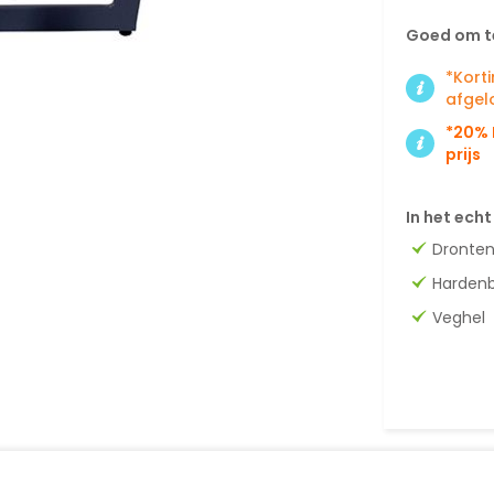
Goed om t
*Kort
afgel
*20% 
prijs
In het echt
Dronte
Harden
Veghel