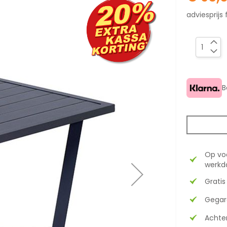
adviesprijs 
B
Op vo
werkda
Gratis
Gegar
Achter