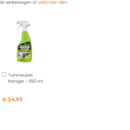
 de winkelwagen of
selecteer alles
In
Tuinmeubel
winkelwagen
Reiniger - 650 ml
€ 24,95