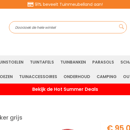
91% beveelt Tuinmeubelland aan!
Sea
UINSTOELEN
TUINTAFELS
TUINBANKEN
PARASOLS
SCH
OEZEN
TUINACCESSOIRES
ONDERHOUD
CAMPING
OU
Bekijk de Hot Summer Deals
er grijs
€ 95,