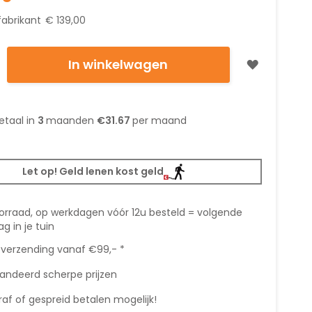
fabrikant
€ 139,00
In winkelwagen
etaal in
3
maanden
€31.67
per maand
Let op! Geld lenen kost geld
orraad, op werkdagen vóór 12u besteld = volgende
g in je tuin
 verzending vanaf €99,- *
andeerd scherpe prijzen
af of gespreid betalen mogelijk!