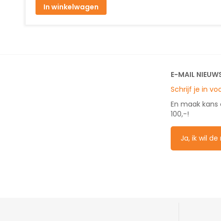
In winkelwagen
E-MAIL NIEUW
Schrijf je in v
En maak kans
100,-!
Ja, ik wil d