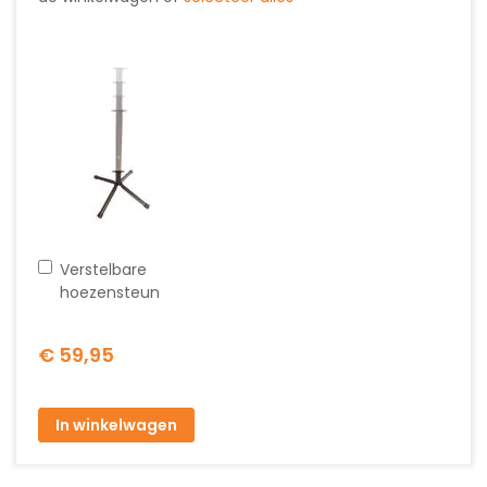
In
Verstelbare
winkelwagen
hoezensteun
€ 59,95
In winkelwagen