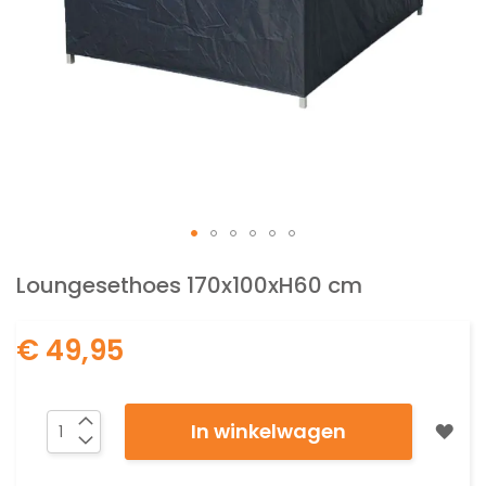
Ga
naar
Loungesethoes 170x100xH60 cm
het
begin
€ 49,95
van
de
afbeeldingen-
gallerij
In winkelwagen