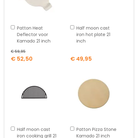
In
In
Patton Heat
Half moon cast
winkelwagen
winkelwagen
Deflector voor
iron hot plate 21
Kamado 21 inch
inch
€ 59,95
Special
€ 52,50
€ 49,95
Price
In
In
Half moon cast
Patton Pizza Stone
winkelwagen
winkelwagen
iron cooking grill 21
Kamado 21 inch