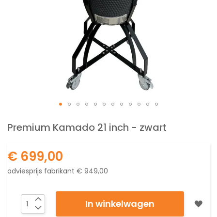
Ga
naar
Premium Kamado 21 inch - zwart
het
begin
€ 699,00
van
de
adviesprijs fabrikant
€ 949,00
afbeeldingen-
gallerij
In winkelwagen