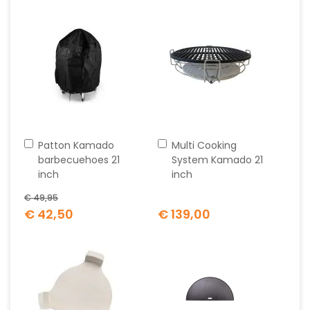
In
In
Patton Kamado
Multi Cooking
winkelwagen
winkelwagen
barbecuehoes 21
System Kamado 21
inch
inch
€ 49,95
Special
€ 42,50
€ 139,00
Price