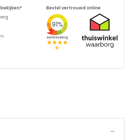
 bekijken?
Bestel vertrouwd online
berg
91%
am
aanbeveling