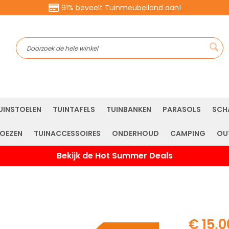
91% beveelt Tuinmeubelland aan!
Sea
UINSTOELEN
TUINTAFELS
TUINBANKEN
PARASOLS
SCH
OEZEN
TUINACCESSOIRES
ONDERHOUD
CAMPING
OU
Bekijk de Hot Summer Deals
€ 15,0