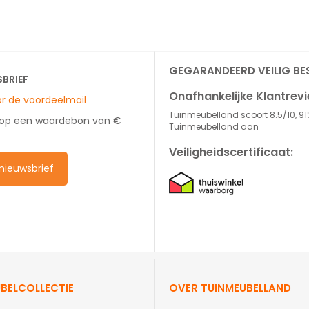
GEGARANDEERD VEILIG BE
SBRIEF
Onafhankelijke Klantrev
oor de voordeelmail
Tuinmeubelland scoort 8.5/10, 91
 op een waardebon van €
Tuinmeubelland aan
Veiligheidscertificaat:
e nieuwsbrief
BELCOLLECTIE
OVER TUINMEUBELLAND