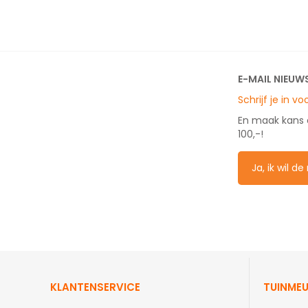
E-MAIL NIEUW
Schrijf je in v
En maak kans
100,-!
Ja, ik wil d
KLANTENSERVICE
TUINMEU