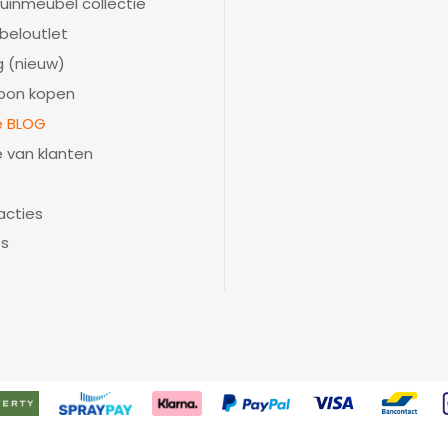
uinmeubel collectie
beloutlet
 (nieuw)
bon kopen
ie BLOG
e van klanten
acties
es