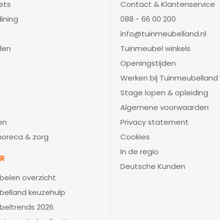
ets
Contact & Klantenservice
ining
088 - 66 00 200
info@tuinmeubelland.nl
len
Tuinmeubel winkels
Openingstijden
Werken bij Tuinmeubelland
Stage lopen & opleiding
Algemene voorwaarden
en
Privacy statement
 horeca & zorg
Cookies
In de regio
IR
Deutsche Kunden
belen overzicht
belland keuzehulp
beltrends 2026