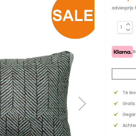
adviesprijs 
B
Te le
Gratis
Gegar
Achter