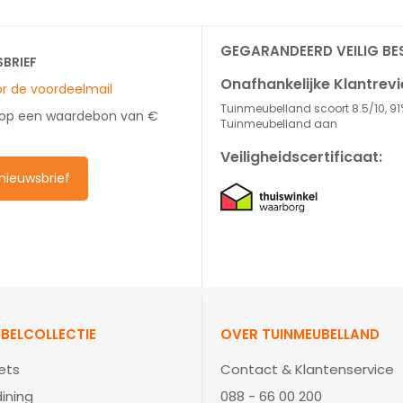
GEGARANDEERD VEILIG BE
SBRIEF
Onafhankelijke Klantrev
oor de voordeelmail
Tuinmeubelland scoort 8.5/10, 91
 op een waardebon van €
Tuinmeubelland aan
Veiligheidscertificaat:
e nieuwsbrief
BELCOLLECTIE
OVER TUINMEUBELLAND
ets
Contact & Klantenservice
ining
088 - 66 00 200