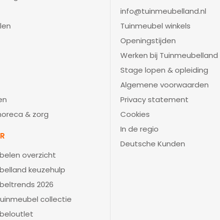
info@tuinmeubelland.nl
len
Tuinmeubel winkels
Openingstijden
Werken bij Tuinmeubelland
Stage lopen & opleiding
Algemene voorwaarden
en
Privacy statement
 horeca & zorg
Cookies
In de regio
IR
Deutsche Kunden
belen overzicht
belland keuzehulp
beltrends 2026
uinmeubel collectie
beloutlet