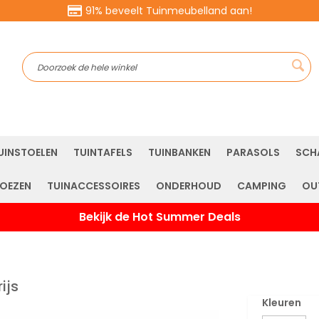
91% beveelt Tuinmeubelland aan!
Sea
UINSTOELEN
TUINTAFELS
TUINBANKEN
PARASOLS
SCH
OEZEN
TUINACCESSOIRES
ONDERHOUD
CAMPING
OU
Bekijk de Hot Summer Deals
ijs
Kleuren