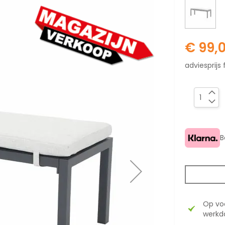
€ 99,
adviesprijs 
B
Op vo
werkda