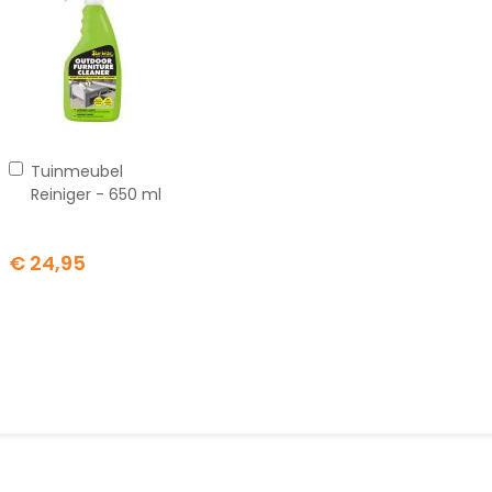
In
Tuinmeubel
winkelwagen
Reiniger - 650 ml
€ 24,95