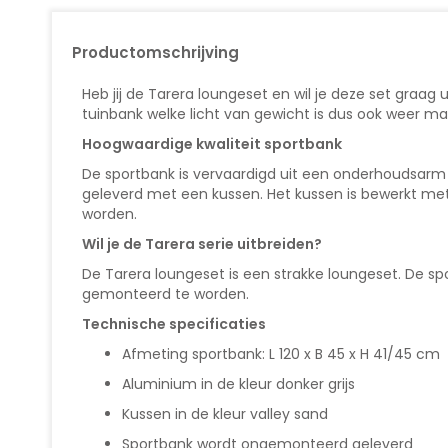
van
de
afbeeldingen-
Productomschrijving
gallerij
Heb jij de Tarera loungeset en wil je deze set graa
tuinbank welke licht van gewicht is dus ook weer mak
Hoogwaardige kwaliteit sportbank
De sportbank is vervaardigd uit een onderhoudsarm
geleverd met een kussen. Het kussen is bewerkt met
worden.
Wil je de Tarera serie uitbreiden?
De Tarera loungeset is een strakke loungeset. De sp
gemonteerd te worden.
Technische specificaties
Afmeting sportbank: L 120 x B 45 x H 41/45 cm
Aluminium in de kleur donker grijs
Kussen in de kleur valley sand
Sportbank wordt ongemonteerd geleverd