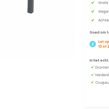
Gratis
Gegar
Achter
Goed om t
Let op
10 of
In het echt
Dronte
Harden
Cruquiu