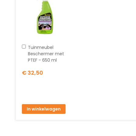
In
Tuinmeubel
winkelwagen
Beschermer met
PTEF - 650 ml
€ 32,50
In winkelwagen