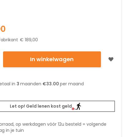
00
fabrikant
€ 189,00
In winkelwagen
etaal in
3
maanden
€33.00
per maand
Let op! Geld lenen kost geld
orraad, op werkdagen vóór 12u besteld = volgende
g in je tuin