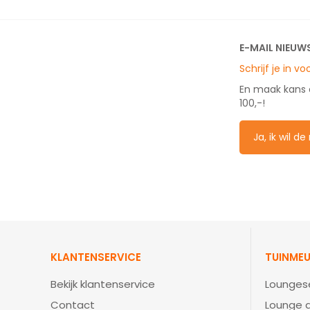
E-MAIL NIEUW
Schrijf je in v
En maak kans
100,-!
Ja, ik wil d
KLANTENSERVICE
TUINMEU
Bekijk klantenservice
Lounges
Contact
Lounge d