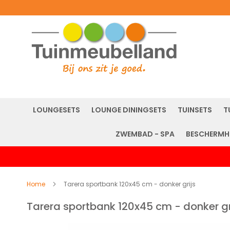
LOUNGESETS
LOUNGE DININGSETS
TUINSETS
T
ZWEMBAD - SPA
BESCHERMH
Home
Tarera sportbank 120x45 cm - donker grijs
Tarera sportbank 120x45 cm - donker gr
Ga