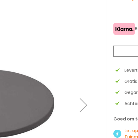
B
Levert
Gratis
Gegar
Achter
Goed om t
Let op
Tuinm