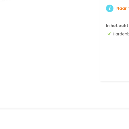
Naar 
In het echt
Harden