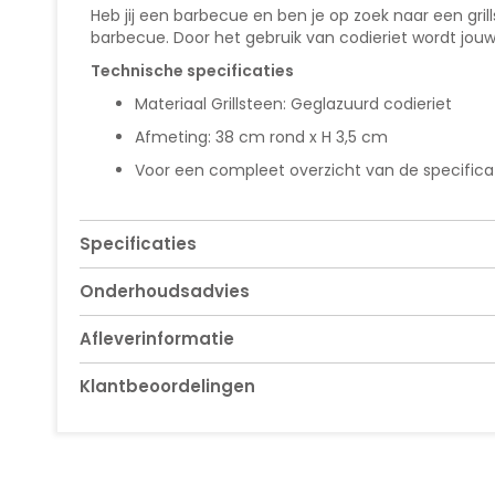
van
Heb jij een barbecue en ben je op zoek naar een gril
de
barbecue. Door het gebruik van codieriet wordt jouw
afbeeldingen-
gallerij
Technische specificaties
Materiaal Grillsteen: Geglazuurd codieriet
Afmeting: 38 cm rond x H 3,5 cm
Voor een compleet overzicht van de specificati
Specificaties
Onderhoudsadvies
Afleverinformatie
Klantbeoordelingen