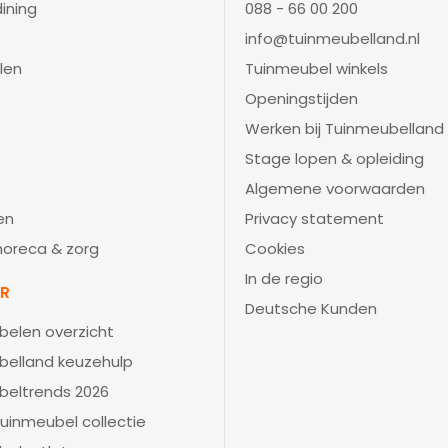
ining
088 - 66 00 200
info@tuinmeubelland.nl
len
Tuinmeubel winkels
Openingstijden
Werken bij Tuinmeubelland
Stage lopen & opleiding
Algemene voorwaarden
en
Privacy statement
 horeca & zorg
Cookies
In de regio
IR
Deutsche Kunden
belen overzicht
belland keuzehulp
beltrends 2026
uinmeubel collectie