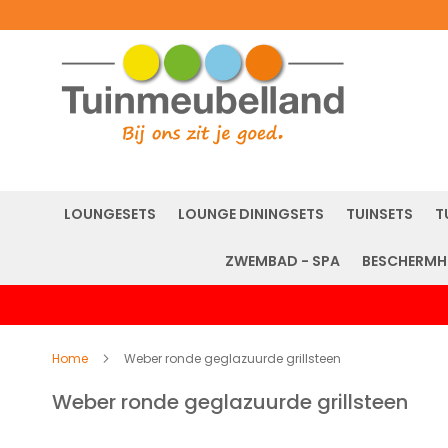
LOUNGESETS
LOUNGE DININGSETS
TUINSETS
T
ZWEMBAD - SPA
BESCHERMH
Home
Weber ronde geglazuurde grillsteen
Weber ronde geglazuurde grillsteen
Ga