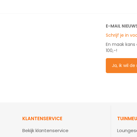
E-MAIL NIEUW
Schrijf je in v
En maak kans
100,-!
Ja, ik wil d
KLANTENSERVICE
TUINMEU
Bekijk klantenservice
Lounges