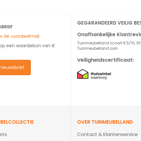
GEGARANDEERD VEILIG BE
SBRIEF
Onafhankelijke Klantrev
oor de voordeelmail
Tuinmeubelland scoort 8.5/10, 91
 op een waardebon van €
Tuinmeubelland aan
Veiligheidscertificaat:
e nieuwsbrief
BELCOLLECTIE
OVER TUINMEUBELLAND
ets
Contact & Klantenservice