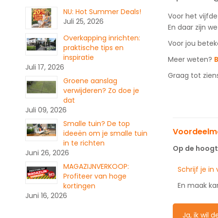
NU: Hot Summer Deals!
Voor het vijfd
Juli 25, 2026
En daar zijn we
Overkapping inrichten:
Voor jou betek
praktische tips en
inspiratie
Meer weten?
B
Juli 17, 2026
Graag tot zien
Groene aanslag
verwijderen? Zo doe je
dat
Juli 09, 2026
Smalle tuin? De top
Voordeelma
ideeën om je smalle tuin
in te richten
Op de hoogte
Juni 26, 2026
MAGAZIJNVERKOOP:
Schrijf je i
Profiteer van hoge
En maak ka
kortingen
Juni 16, 2026
Ja, ik wil 