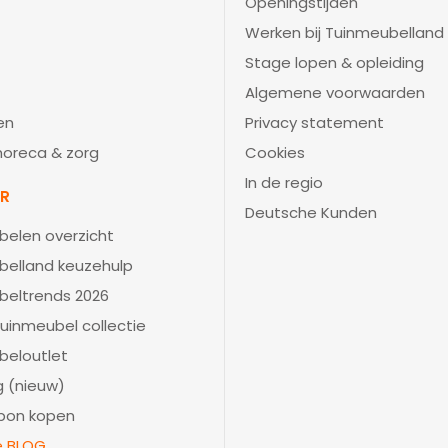
Openingstijden
Werken bij Tuinmeubelland
Stage lopen & opleiding
Algemene voorwaarden
en
Privacy statement
 horeca & zorg
Cookies
In de regio
IR
Deutsche Kunden
belen overzicht
belland keuzehulp
beltrends 2026
uinmeubel collectie
beloutlet
 (nieuw)
bon kopen
ie BLOG