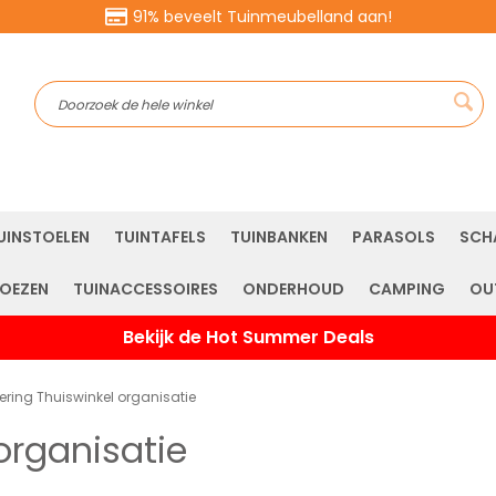
91% beveelt Tuinmeubelland aan!
Sea
UINSTOELEN
TUINTAFELS
TUINBANKEN
PARASOLS
SCH
OEZEN
TUINACCESSOIRES
ONDERHOUD
CAMPING
OU
Bekijk de Hot Summer Deals
cering Thuiswinkel organisatie
 organisatie