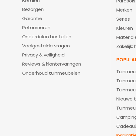
Betalen
Parasols
Bezorgen
Merken
Garantie
Series
Retourneren
Kleuren
Onderdelen bestellen
Material
Veelgestelde vragen
Zakelijk:
Privacy & veiligheid
POPULA
Reviews & klantervaringen
Tuinmeu
Onderhoud tuinmeubelen
Tuinmeu
Tuinmeu
Nieuwe t
Tuinmeu
Camping
Cadeau
Inspirat