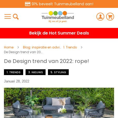
91% beveelt Tuinmeubelland aan!
Bekijk de Hot Summer Deals
Home
Blog: inspiratie en advies
1. Trends
De Design trend van 2022: rope!
De Design trend van 2022: rope!
1. TRENDS
3. NIEUWS
5. STYLING
Januari 28, 2022