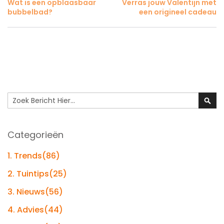
Wat is een opblaasbaar
Verras jouw Valentijn met
bubbelbad?
een origineel cadeau
Search
Sear
Categorieën
1. Trends
(86)
2. Tuintips
(25)
3. Nieuws
(56)
4. Advies
(44)