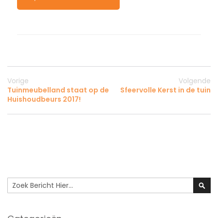
Vorige
Volgende
Tuinmeubelland staat op de
Sfeervolle Kerst in de tuin
Huishoudbeurs 2017!
Search
Sear