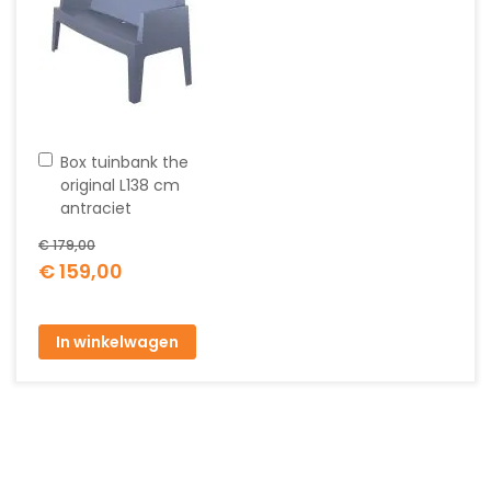
In
Box tuinbank the
winkelwagen
original L138 cm
antraciet
€ 179,00
Special
€ 159,00
Price
In winkelwagen