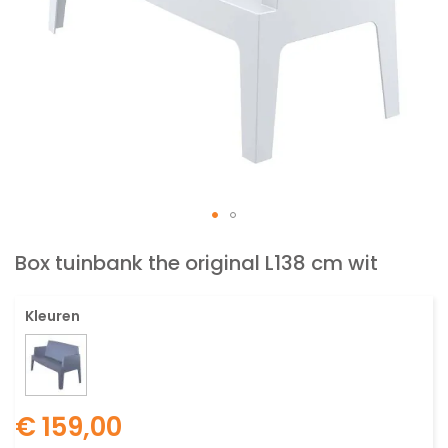
Ga
naar
Box tuinbank the original L138 cm wit
het
begin
Kleuren
van
de
afbeeldingen-
gallerij
€ 159,00