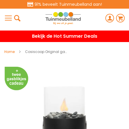
91% beveelt Tuinmeubelland aan!
Bekijk de Hot Summer Deals
Home
Cosiscoop Original gaslantaarn Ø16 x 30 cm - zwart
Ga
naar
het
einde
van
de
afbeeldingen-
gallerij