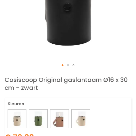
Ga
naar
Cosiscoop Original gaslantaarn Ø16 x 30
het
cm - zwart
begin
van
de
Kleuren
afbeeldingen-
gallerij