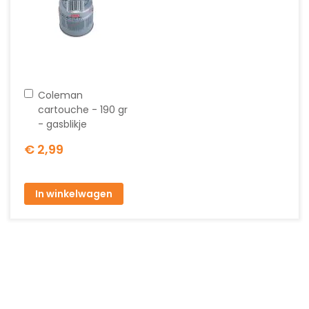
In
Coleman
winkelwagen
cartouche - 190 gr
- gasblikje
€ 2,99
In winkelwagen