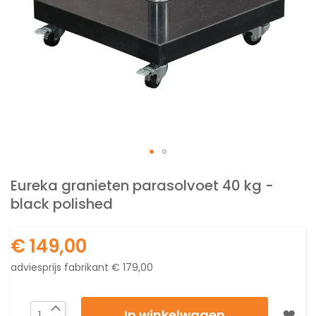
Ga
naar
Eureka granieten parasolvoet 40 kg -
het
black polished
begin
van
de
€ 149,00
afbeeldingen-
gallerij
adviesprijs fabrikant
€ 179,00
In winkelwagen