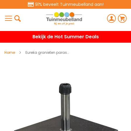
91% beveelt Tuinmeubelland aan!
Bekijk de Hot Summer Deals
Home
Eureka granieten parasolvoet 40 kg - black polished
Ga
naar
het
einde
van
de
afbeeldingen-
gallerij