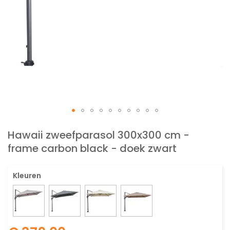
Ga
naar
Hawaii zweefparasol 300x300 cm -
het
frame carbon black - doek zwart
begin
van
de
Kleuren
afbeeldingen-
gallerij