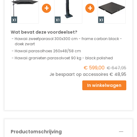
+
+
X1
X1
X1
Wat bevat deze voordeelset?
Hawaii zweefparasol 300x300 cm - frame carbon black -
doek zwart
Hawaii parasolhoes 260x48/58 cm
Hawaii granieten parasolvoet 90 kg - black polished
€ 599,00
€ 647,95
Je bespaart op accessoires
€ 48,95
In winkelwagen
Productomschrijving