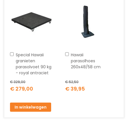
In
In
Special Hawaii
Hawaii
winkelwagen
winkelwagen
granieten
parasolhoes
parasolvoet 90 kg
260x48/58 cm
- royal antraciet
€ 329,00
€ 52,50
Special
Special
€ 279,00
€ 39,95
Price
Price
In winkelwagen