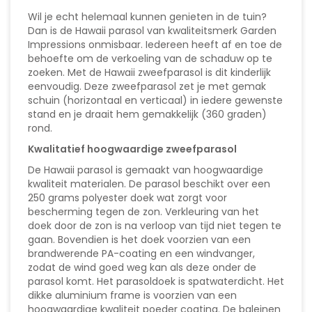
Wil je echt helemaal kunnen genieten in de tuin?
Dan is de Hawaii parasol van kwaliteitsmerk Garden
Impressions onmisbaar. Iedereen heeft af en toe de
behoefte om de verkoeling van de schaduw op te
zoeken. Met de Hawaii zweefparasol is dit kinderlijk
eenvoudig. Deze zweefparasol zet je met gemak
schuin (horizontaal en verticaal) in iedere gewenste
stand en je draait hem gemakkelijk (360 graden)
rond.
Kwalitatief hoogwaardige zweefparasol
De Hawaii parasol is gemaakt van hoogwaardige
kwaliteit materialen. De parasol beschikt over een
250 grams polyester doek wat zorgt voor
bescherming tegen de zon. Verkleuring van het
doek door de zon is na verloop van tijd niet tegen te
gaan. Bovendien is het doek voorzien van een
brandwerende PA-coating en een windvanger,
zodat de wind goed weg kan als deze onder de
parasol komt. Het parasoldoek is spatwaterdicht. Het
dikke aluminium frame is voorzien van een
hoogwaardige kwaliteit poeder coating. De baleinen