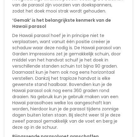
van de parasol zijn voorzien van doekspanners,
zodat het doek mooi strak wordt gehouden.
‘Gemak’ is het belangrijkste kenmerk van de
Hawaii parasol
De Hawaii parasol hoef je in principe niet te
verplaatsen, want vanuit één positie creëer je
schaduw waar deze nodig is. De Hawaii parasol van
Garden Impressions zet je gemakkelijk schuin, door
middel van het handvat schuif je het doek in
verschillende standen schuin tot bijna 90 graden.
Daarnaast kun je hem ook nog eens horizontaal
verstellen. Dankzij het traploze handvat is elke
gewenste stand haalbaar. Bovendien kun je de
Hawaii parasol ook nog eens 360 graden rond
draaien. Na gebruik kun je gebruik maken van een
Hawaii parasolhoes welke los aangeschaft kan
worden, hierdoor kun je de parasol tijdens zonnige
dagen buiten laten staan. Bij slecht weer til je deze
zweef parasol gemakkelijk van de voet en berg je
deze op in de schuur.
Bijpassende parasolvoet aanschaffen