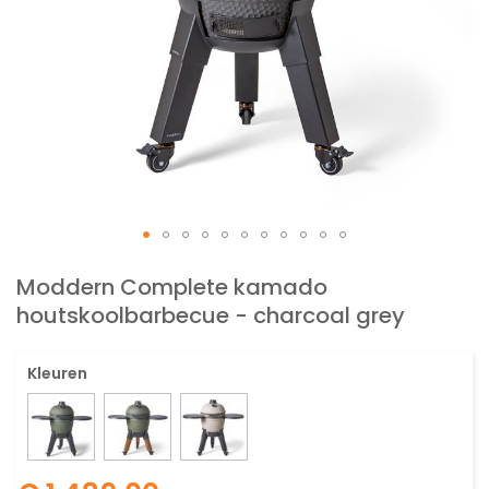
Ga
naar
Moddern Complete kamado
het
houtskoolbarbecue - charcoal grey
begin
van
de
Kleuren
afbeeldingen-
gallerij