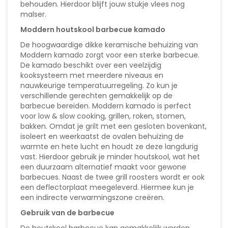
behouden. Hierdoor blijft jouw stukje vlees nog
malser.
Moddern houtskool barbecue kamado
De hoogwaardige dikke keramische behuizing van
Moddern kamado zorgt voor een sterke barbecue.
De kamado beschikt over een veelzijdig
kooksysteem met meerdere niveaus en
nauwkeurige temperatuurregeling. Zo kun je
verschillende gerechten gemakkelijk op de
barbecue bereiden. Moddern kamado is perfect
voor low & slow cooking, grillen, roken, stomen,
bakken. Omdat je grilt met een gesloten bovenkant,
isoleert en weerkaatst de ovalen behuizing de
warmte en hete lucht en houdt ze deze langdurig
vast. Hierdoor gebruik je minder houtskool, wat het
een duurzaam alternatief maakt voor gewone
barbecues. Naast de twee grill roosters wordt er ook
een deflectorplaat meegeleverd. Hiermee kun je
een indirecte verwarmingszone creëren.
Gebruik van de barbecue
De houtskool barbecue kan gemakkelijk worden