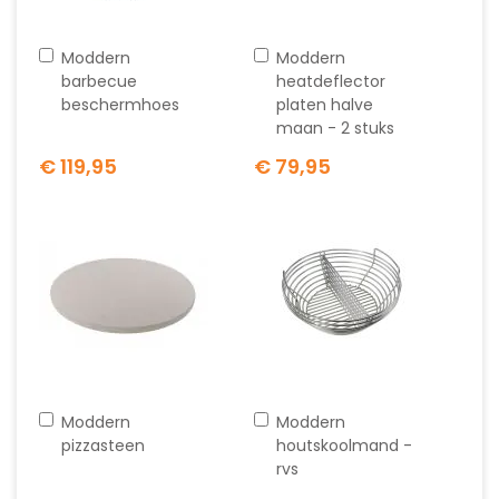
In
In
Moddern
Moddern
winkelwagen
winkelwagen
barbecue
heatdeflector
beschermhoes
platen halve
maan - 2 stuks
€ 119,95
€ 79,95
In
In
Moddern
Moddern
winkelwagen
winkelwagen
pizzasteen
houtskoolmand -
rvs