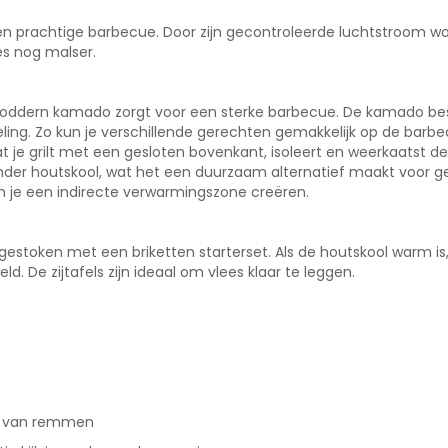
prachtige barbecue. Door zijn gecontroleerde luchtstroom wor
ees nog malser.
oddern kamado zorgt voor een sterke barbecue. De kamado bes
ng. Zo kun je verschillende gerechten gemakkelijk op de barbe
at je grilt met een gesloten bovenkant, isoleert en weerkaatst 
inder houtskool, wat het een duurzaam alternatief maakt voor g
n je een indirecte verwarmingszone creëren.
stoken met een briketten starterset. Als de houtskool warm is,
d. De zijtafels zijn ideaal om vlees klaar te leggen.
en van remmen