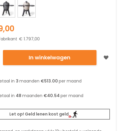
9,00
fabrikant
€ 1.797,00
In winkelwagen
etaal in
3
maanden
€513.00
per maand
etaal in
48
maanden
€40.54
per maand
Let op! Geld lenen kost geld