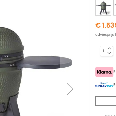
€ 1.53
adviesprijs 
B
B