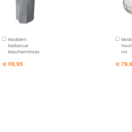
In
In
Moddern
Modd
winkelwagen
wink
barbecue
hout
beschermhoes
rvs
€ 119,95
€ 79,