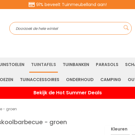
91% beveelt Tuinmeubelland aan!
Sea
UINSTOELEN
TUINTAFELS
TUINBANKEN
PARASOLS
SCH
OEZEN
TUINACCESSOIRES
ONDERHOUD
CAMPING
OU
Bekijk de Hot Summer Deals
e - groen
koolbarbecue - groen
Kleuren