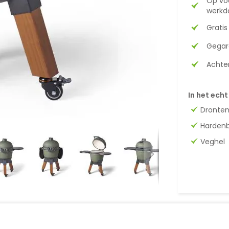
Op vo
werkda
Gratis
Gegar
Achter
In het echt
Dronte
Harden
Veghel