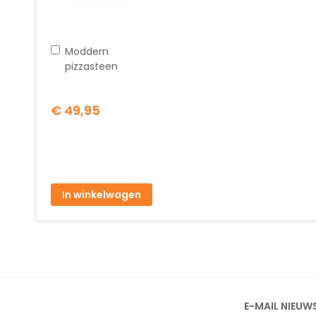
In
Moddern
winkelwagen
pizzasteen
€ 49,95
In winkelwagen
E-MAIL NIEUW