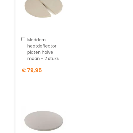
In
Moddern
winkelwagen
heatdeflector
platen halve
maan - 2 stuks
€ 79,95