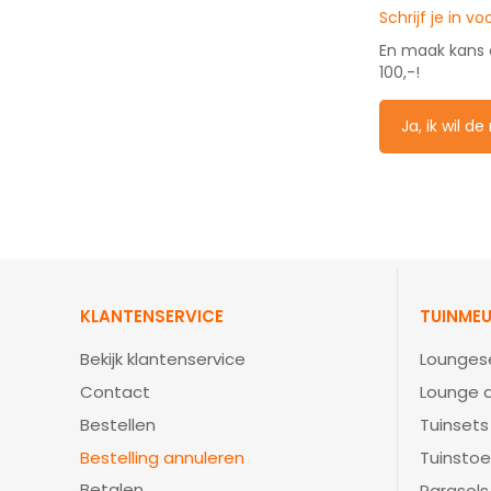
Schrijf je in v
En maak kans
100,-!
Ja, ik wil d
KLANTENSERVICE
TUINMEU
Bekijk klantenservice
Lounges
Contact
Lounge d
Bestellen
Tuinsets
Bestelling annuleren
Tuinstoe
Betalen
Parasols