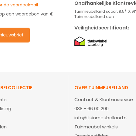
Onafhankelijke Klantrev
oor de voordeelmail
Tuinmeubelland scoort 8.5/10, 91
 op een waardebon van €
Tuinmeubelland aan
Veiligheidscertificaat:
e nieuwsbrief
BELCOLLECTIE
OVER TUINMEUBELLAND
ets
Contact & Klantenservice
ining
088 - 66 00 200
info@tuinmeubelland.nl
len
Tuinmeubel winkels
Openingstijden