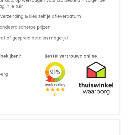
orraad, op werkdagen vóór 12u besteld = volgende
g in je tuin
 verzending & kies zelf je afleverdatum
andeerd scherpe prijzen
af of gespreid betalen mogelijk!
 bekijken?
Bestel vertrouwd online
n
91%
berg
aanbeveling