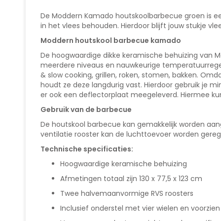
van
de
De Moddern Kamado houtskoolbarbecue groen is een 
afbeeldingen-
in het vlees behouden. Hierdoor blijft jouw stukje vl
gallerij
Moddern houtskool barbecue kamado
De hoogwaardige dikke keramische behuizing van M
meerdere niveaus en nauwkeurige temperatuurregeli
& slow cooking, grillen, roken, stomen, bakken. Omd
houdt ze deze langdurig vast. Hierdoor gebruik je m
er ook een deflectorplaat meegeleverd. Hiermee ku
Gebruik van de barbecue
De houtskool barbecue kan gemakkelijk worden aange
ventilatie rooster kan de luchttoevoer worden geregel
Technische specificaties:
Hoogwaardige keramische behuizing
Afmetingen totaal zijn 130 x 77,5 x 123 cm
Twee halvemaanvormige RVS roosters
Inclusief onderstel met vier wielen en voorzi