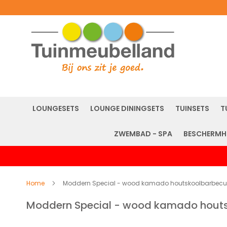
LOUNGESETS
LOUNGE DININGSETS
TUINSETS
T
ZWEMBAD - SPA
BESCHERMH
Home
Moddern Special - wood kamado houtskoolbarbecu
Moddern Special - wood kamado houts
Ga