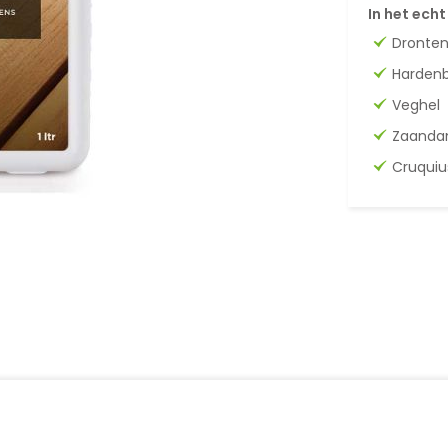
In het echt
Dronte
Harden
Veghel
Zaand
Cruquiu