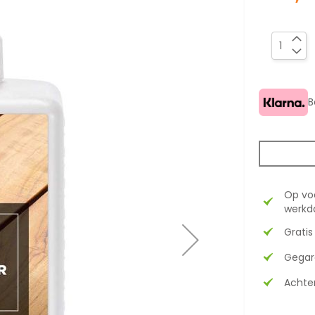
B
Op vo
werkda
Gratis
Gegar
Achter