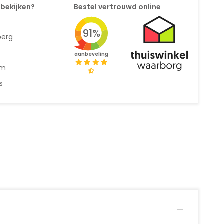
 bekijken?
Bestel vertrouwd online
n
91%
berg
aanbeveling
am
s