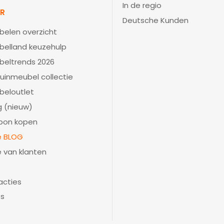
In de regio
IR
Deutsche Kunden
belen overzicht
belland keuzehulp
beltrends 2026
uinmeubel collectie
beloutlet
 (nieuw)
bon kopen
ie BLOG
e van klanten
acties
es