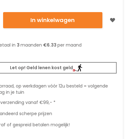
In winkelwagen
etaal in
3
maanden
€6.33
per maand
Let op! Geld lenen kost geld
orraad, op werkdagen vóór 12u besteld = volgende
g in je tuin
 verzending vanaf €99,- *
andeerd scherpe prijzen
af of gespreid betalen mogelijk!