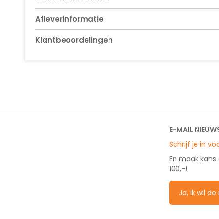
Afleverinformatie
Klantbeoordelingen
E-MAIL NIEUW
Schrijf je in v
En maak kans
100,-!
Ja, ik wil d