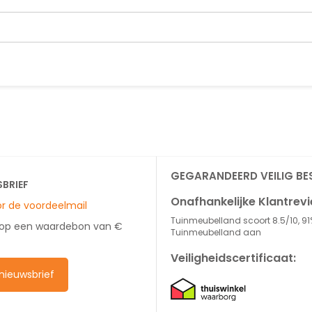
GEGARANDEERD VEILIG BE
SBRIEF
Onafhankelijke Klantrev
oor de voordeelmail
Tuinmeubelland scoort 8.5/10, 91
 op een waardebon van €
Tuinmeubelland aan
Veiligheidscertificaat:
e nieuwsbrief