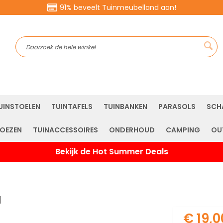
91% beveelt Tuinmeubelland aan!
Sea
UINSTOELEN
TUINTAFELS
TUINBANKEN
PARASOLS
SCH
OEZEN
TUINACCESSOIRES
ONDERHOUD
CAMPING
OU
Bekijk de Hot Summer Deals
l
€ 19,0