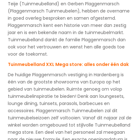
Teije (Tuinmeubelland) en Gerben Plaggenmarsch
(Plaggenmarsch Tuinmeubelen), hebben de overname
in goed overleg besproken en samen afgestemd.
Plaggenmarsch kent een historie van meer dan zestig
jaar en is een bekende naam in de tuinmeubelmarkt.
Tuinmeubelland dankt de familie Plaggenmarsch dan
ook voor het vertrouwen en wenst hen alle goeds toe
voor de toekomst.
Tuinmeubelland XXL Mega store: alles onder één dak
De huidige Plaggenmarsch vestiging in Hardenberg is
één van de grootste showrooms van Europa op het
gebied van tuinmeubelen. Ruimte genoeg om volop
tuinmeubelinspiratie te bieden! Denk aan loungesets,
lounge dining, tuinsets, parasols, barbecues en
accessoires. Plaggenmarsch Tuinmeubelen zal dit
tuinmeubelseizoen zelf voltooien. Vanaf dit najaar zal de
winkel worden omgebouwd tot stijlvolle Tuinmeubelland
mega store. Een deel van het personeel zal meegaan
naar de nieuwe formule. Een exacte openingsdatum is